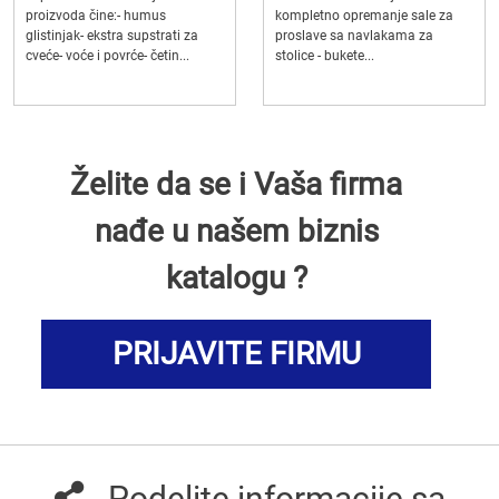
proizvoda čine:- humus
kompletno opremanje sale za
glistinjak- ekstra supstrati za
proslave sa navlakama za
cveće- voće i povrće- četin...
stolice - bukete...
Želite da se i Vaša firma
nađe u našem biznis
katalogu ?
PRIJAVITE FIRMU
Podelite informacije sa