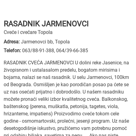
RASADNIK JARMENOVCI
Cveće i cvećare Topola
Adresa:
Jarmenovci bb, Topola
Telefon:
063/88-91-388
,
064/39-66-385
RASADNIK CVEĆA JARMENOVCI U dolini reke Jasenice, na
živopisnom i ustalasalom predelu, bogatom mirisima i
bojama, nalazi se naš rasadnik. U selu Jarmenovci, 100km
od Beograda. Osmišljen je kao porodičan posao pa ćete se
uz nas osećati prijatno i dobrodošlo. U našem rasadniku
možete pronaći veliki izbor kvalitetnog cveća. Balkonskog,
baštenskog (perena, muškatla, petonija, tagetes, viola,
hrizanteme, impatiens) Proizvodimo cveće tokom cele
godine - osmomartovski, prolećni, jesenji program. Uz naše
desetogodišnje iskustvo, pružićemo vam potrebnu pomoć
pri odabiru biljaka, savetima za negu, ... Ako nas niste