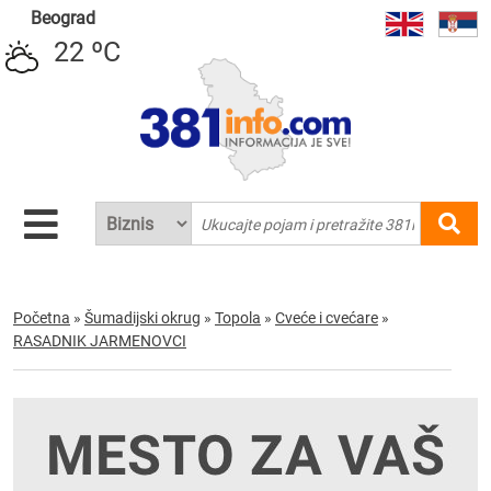
Beograd
22 ºC
Početna
»
Šumadijski okrug
»
Topola
»
Cveće i cvećare
»
RASADNIK JARMENOVCI