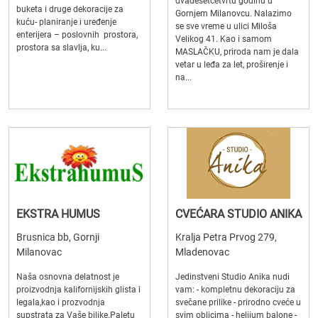
dvadesetčetvrtu godinu u
buketa i druge dekoracije za
Gornjem Milanovcu. Nalazimo
kuću- planiranje i uređenje
se sve vreme u ulici Miloša
enterijera – poslovnih prostora,
Velikog 41. Kao i samom
prostora sa slavlja, ku...
MASLAČKU, priroda nam je dala
vetar u leđa za let, proširenje i
na...
EKSTRA HUMUS
CVEĆARA STUDIO ANIKA
Brusnica bb, Gornji
Kralja Petra Prvog 279,
Milanovac
Mladenovac
Naša osnovna delatnost je
Jedinstveni Studio Anika nudi
proizvodnja kalifornijskih glista i
vam: - kompletnu dekoraciju za
legala,kao i prozvodnja
svečane prilike - prirodno cveće u
supstrata za Vaše biljke.Paletu
svim oblicima - helijum balone -