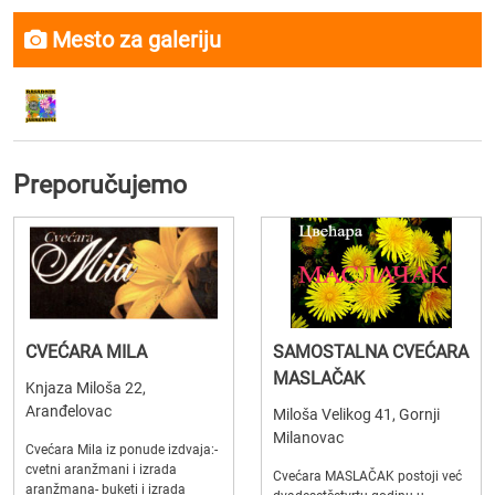
Mesto za galeriju
Preporučujemo
CVEĆARA MILA
SAMOSTALNA CVEĆARA
MASLAČAK
Knjaza Miloša 22,
Aranđelovac
Miloša Velikog 41, Gornji
Milanovac
Cvećara Mila iz ponude izdvaja:-
cvetni aranžmani i izrada
Cvećara MASLAČAK postoji već
aranžmana- buketi i izrada