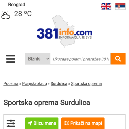
Beograd
28 ºC
Početna
»
Pčinjski okrug
»
Surdulica
»
Sportska oprema
Sportska oprema Surdulica
Blizu mene
Prikaži na mapi