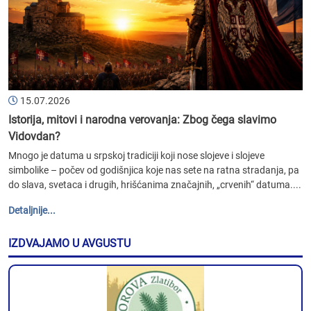
15.07.2026
Istorija, mitovi i narodna verovanja: Zbog čega slavimo
Vidovdan?
Mnogo je datuma u srpskoj tradiciji koji nose slojeve i slojeve
simbolike – počev od godišnjica koje nas sete na ratna stradanja, pa
do slava, svetaca i drugih, hrišćanima značajnih, „crvenih“ datuma....
Detaljnije...
IZDVAJAMO U AVGUSTU