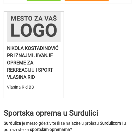
NIKOLA KOSTADINOVIĆ
PR IZNAJMLJIVANJE
OPREME ZA
REKREACIJU I SPORT
VLASINA RID
Vlasina Rid BB
Sportska oprema u Surdulici
Surdulica
je mesto gde živite ili se nalazite u prolazu
Surdulicom
i u
potrazi ste za
sportskim opremama
?