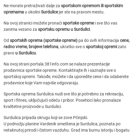
Ne morate pretraživati dalje za
sportskom opremom ili sportskim
opremama
u okolini
Surdulice
jer ste na pravom mestu.
Na ovoj stranici možete pronaći
sportske opreme
i sve što vas
zanima vezano za
sportsku opremu u Surdulici
.
Od
sportskih oprema (sportske opreme)
pa do svih informacija
cene,
radno vreme, brojeve telefona
, ukratko sve o
sportskoj opremi
zato
pravo
u Surdulicu
.
Na ovoj strani portala 381info.com se nalaze prezentacije
prodavnica sportske opreme. Kontaktirajte ih i saznajte sve o
sportskoj opremi. Takođe, možete i da uporedite cene i da odaberete
prodavnice koje Vam najviše odgovaraju.
Sportska oprema Surdulica nudi sve što je potrebno za rekreaciju,
sport i fitnes, uključujući odeću i pribor. Posetioci lako pronalaze
kvalitetne proizvode u Surdulici.
Surdulica pripada okrugu koji se zove Pčinjski.
U podnožju planine Vardenik smeštena je Surdulica, poznata po
netaknutoj prirodi i čistom vazduhu. Grad ima burnu istoriju i bogatu