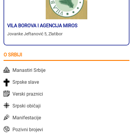
VILA BOROVA I AGENCIJA MIROS
Jovanke Jeftanović 5, Zlatibor
O SRBIJI
Manastiri Srbije
Srpske slave
Verski praznici
Srpski običaji
Manifestacije
Pozivni brojevi