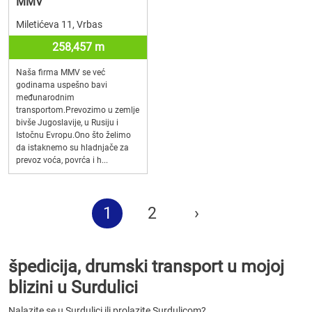
MMV
Miletićeva 11, Vrbas
258,457 m
Naša firma MMV se već
godinama uspešno bavi
međunarodnim
transportom.Prevozimo u zemlje
bivše Jugoslavije, u Rusiju i
Istočnu Evropu.Ono što želimo
da istaknemo su hladnjače za
prevoz voća, povrća i h...
1
2
›
špedicija, drumski transport u mojoj
blizini u Surdulici
Nalazite se u Surdulici ili prolazite Surdulicom?