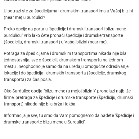
U potrazi ste za špedicijama i drumskim transportima u Vašoj blizini
(near me) u Surdulici?
Preko opcije na portalu "špedicije i drumski transporti blizu mene
Surdulicu" vrlo lako ćete pronaći špedicije i drumske transporte
(špediciju, drumski transport) u Vašoj blizini (near me).
Potraga za špedicijama i drumskim transportima nikada nije bila
jednostavnija, sve o špediciji, drumskom transportu na jednom
mestu , neophodno je samo da na uređaju omogućite određivanje
lokacije i do špedicija i drumskih transporta (špedicije, drumskog
transporta) za čas posla.
Oko Surdulice opcija "blizu mene (u mojoj blizini)" pronalazi najbliže
firme, pretraga za špedicije i drumske transporte (špediciju, drumski
transport) nikada nije bila brža i lakša.
Informacija je sve, tu smo da Vam pomognemo da nađete "špedicije i
drumske transporte blizu mene u Surdulici".