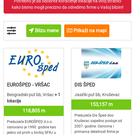
Potrebno je da odobrite korišćenje lokacije na ovoj stranici
kako bismo mogli precizno da odredimo firme u Vašoj blizini!
Blizu mene
Prikaži na mapi
EUROŠPED - VRŠAC
DIS ŠPED
Beogradski put bb, Vršac
+ 1
Jasički put bb, Kruševac
lokacija
153,157 m
118,805 m
Preduzeće Dis Šped doo
Kruševac uspešno posluje od
Preduzeće EUROŠPED d.o.o.
2007. godine. Osnovna i
osnovano je 1990. godine kao
primarna delatnost firme je
jedno od prvih u bivšoj SFRJ u