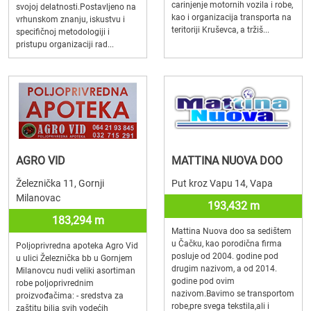
carinjenje motornih vozila i robe,
svojoj delatnosti.Postavljeno na
kao i organizacija transporta na
vrhunskom znanju, iskustvu i
teritoriji Kruševca, a tržiš...
specifičnoj metodologiji i
pristupu organizaciji rad...
AGRO VID
MATTINA NUOVA DOO
Železnička 11, Gornji
Put kroz Vapu 14, Vapa
Milanovac
193,432 m
183,294 m
Mattina Nuova doo sa sedištem
u Čačku, kao porodična firma
Poljoprivredna apoteka Agro Vid
posluje od 2004. godine pod
u ulici Železnička bb u Gornjem
drugim nazivom, a od 2014.
Milanovcu nudi veliki asortiman
godine pod ovim
robe poljoprivrednim
nazivom.Bavimo se transportom
proizvođačima: - sredstva za
robe,pre svega tekstila,ali i
zaštitu bilja svih vodećih