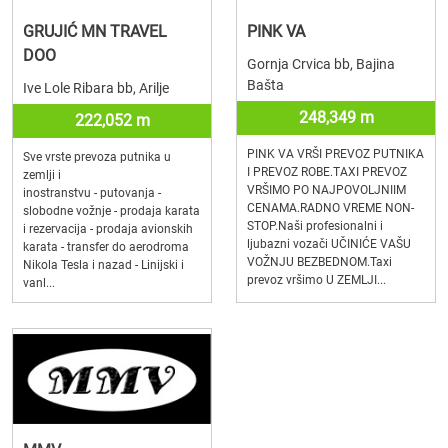
GRUJIĆ MN TRAVEL
PINK VA
DOO
Gornja Crvica bb, Bajina
Bašta
Ive Lole Ribara bb, Arilje
248,349 m
222,052 m
PINK VA VRŠI PREVOZ PUTNIKA
Sve vrste prevoza putnika u
I PREVOZ ROBE.TAXI PREVOZ
zemlji i
VRŠIMO PO NAJPOVOLJNIIM
inostranstvu - putovanja -
CENAMA.RADNO VREME NON-
slobodne vožnje - prodaja karata
STOP.Naši profesionalni i
i rezervacija - prodaja avionskih
ljubazni vozači UČINIĆE VAŠU
karata - transfer do aerodroma
VOŽNJU BEZBEDNOM.Taxi
Nikola Tesla i nazad - Linijski i
prevoz vršimo U ZEMLJI...
vanl...