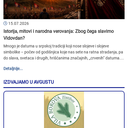
15.07.2026
Istorija, mitovi i narodna verovanja: Zbog čega slavimo
Vidovdan?
Mnogo je datuma u srpskoj tradiciji koji nose slojeve i slojeve
simbolike – počev od godišnjica koje nas sete na ratna stradanja, pa
do slava, svetaca i drugih, hrišćanima značajnih, „crvenih“ datuma....
Detaljnije...
IZDVAJAMO U AVGUSTU