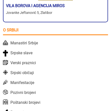
VILA BOROVA I AGENCIJA MIROS
Jovanke Jeftanović 5, Zlatibor
O SRBIJI
Manastiri Srbije
Srpske slave
Verski praznici
Srpski običaji
Manifestacije
Pozivni brojevi
Poštanski brojevi