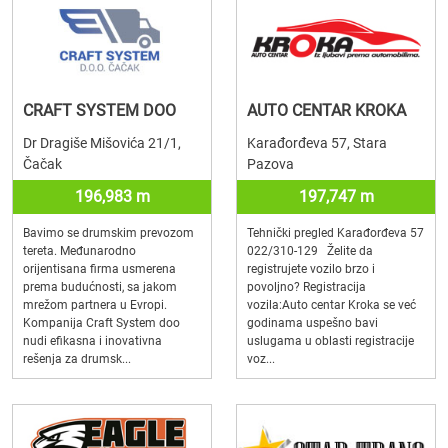
CRAFT SYSTEM DOO
AUTO CENTAR KROKA
Dr Dragiše Mišovića 21/1,
Karađorđeva 57, Stara
Čačak
Pazova
196,983 m
197,747 m
Bavimo se drumskim prevozom
Tehnički pregled Karađorđeva 57
tereta. Međunarodno
022/310-129 Želite da
orijentisana firma usmerena
registrujete vozilo brzo i
prema budućnosti, sa jakom
povoljno? Registracija
mrežom partnera u Evropi.
vozila:Auto centar Kroka se već
Kompanija Craft System doo
godinama uspešno bavi
nudi efikasna i inovativna
uslugama u oblasti registracije
rešenja za drumsk...
voz...