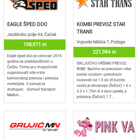
EAGLE ŠPED DOO
KOMBI PREVOZ STAR
TRANS
Jezdinsko polje 94, Čačak
Vojvode Mišića 7, Požega
198,971 m
221,984 m
Eagle šped doo je osnovan 2016
godine sa predstavštvom u
ISKLJUČIVO VRŠIMO PREVOZ
Čačku. Firma je u mogućnosti
ROBE. Bavimo se prevozom robe
organizovati više vrsta
kombi vozilom i prikolicom
kamionskog prevoza i prevoza
nosivosti od 1.5 do 3t.Kombi
materijala. U ponudi je
vozilo je dimenzija (ŠxDxV) 1.6 x
dostupan: - Domaći transpot-
3.3 x 1.75m ili 4 euro palete, a
Međun...
prikolica (ŠxDxV) 1.7...