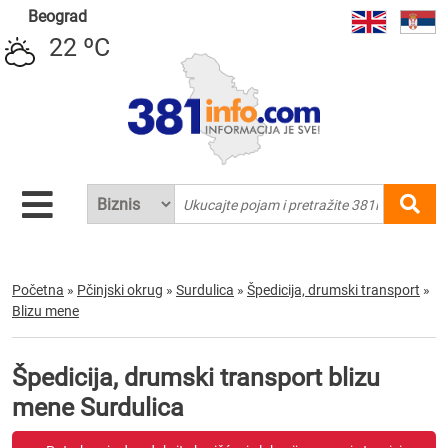
Beograd
22 ºC
Početna
»
Pčinjski okrug
»
Surdulica
»
Špedicija, drumski transport
»
Blizu mene
Špedicija, drumski transport blizu
mene Surdulica