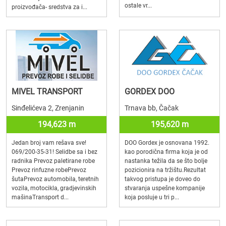
ostale vr...
proizvođača- sredstva za i...
MIVEL TRANSPORT
GORDEX DOO
Sinđelićeva 2, Zrenjanin
Trnava bb, Čačak
194,623 m
195,620 m
Jedan broj vam rešava sve!
DOO Gordex je osnovana 1992.
069/200-35-31! Selidbe sa i bez
kao porodična firma koja je od
radnika Prevoz paletirane robe
nastanka težila da se što bolje
Prevoz rinfuzne robePrevoz
pozicionira na tržištu.Rezultat
šutaPrevoz automobila, teretnih
takvog pristupa je doveo do
vozila, motocikla, gradjevinskih
stvaranja uspešne kompanije
mašinaTransport d...
koja posluje u tri p...