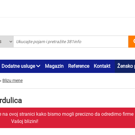
Dodatne usluge
Magazin
Reference
Kontakt
Žensko 
»
Blizu mene
rdulica
je na ovoj stranici kako bismo mogli precizno da odredimo firme
Vašoj blizini!