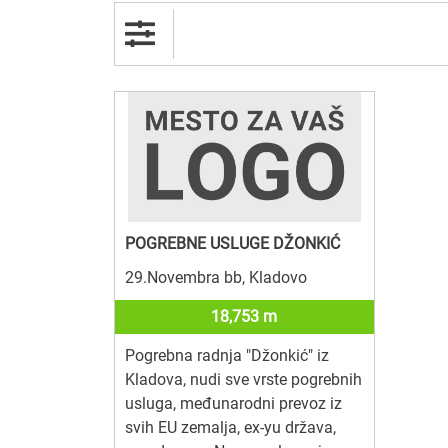
POGREBNE USLUGE DŽONKIĆ
29.Novembra bb, Kladovo
18,753 m
Pogrebna radnja "Džonkić" iz
Kladova, nudi sve vrste pogrebnih
usluga, međunarodni prevoz iz
svih EU zemalja, ex-yu država,