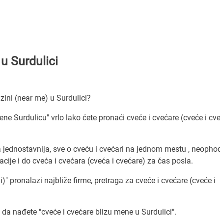
 u Surdulici
zini (near me) u Surdulici?
ene Surdulicu" vrlo lako ćete pronaći cveće i cvećare (cveće i cv
 jednostavnija, sve o cveću i cvećari na jednom mestu , neopho
ije i do cveća i cvećara (cveća i cvećare) za čas posla.
)" pronalazi najbliže firme, pretraga za cveće i cvećare (cveće i
a nađete "cveće i cvećare blizu mene u Surdulici".