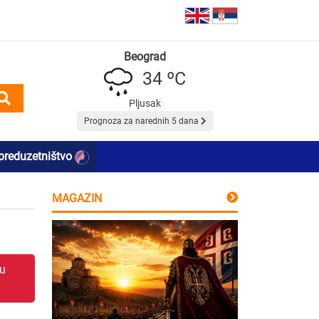
Beograd
34 ºC
Pljusak
Prognoza za narednih 5 dana
preduzetništvo
MAGAZIN
 u