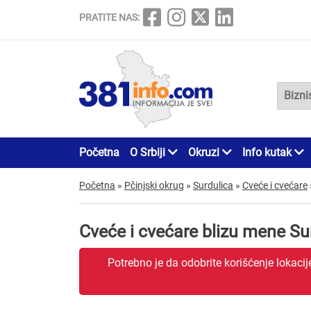
PRATITE NAS:
Početna
O Srbiji
Okruzi
Info kutak
Početna
»
Pčinjski okrug
»
Surdulica
»
Cveće i cvećare
Cveće i cvećare blizu mene Su
Potrebno je da odobrite korišćenje lokaci