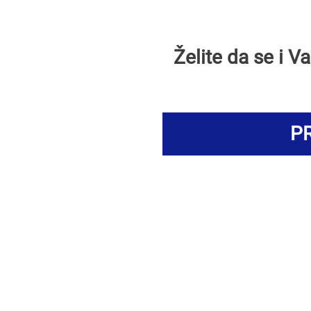
Želite da se i 
PR