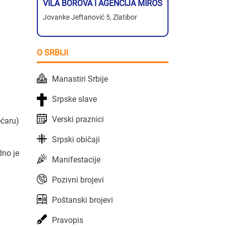
VILA BOROVA I AGENCIJA MIROS
Jovanke Jeftanović 5, Zlatibor
O SRBIJI
Manastiri Srbije
Srpske slave
Verski praznici
ećaru)
Srpski običaji
dno je
Manifestacije
Pozivni brojevi
Poštanski brojevi
Pravopis