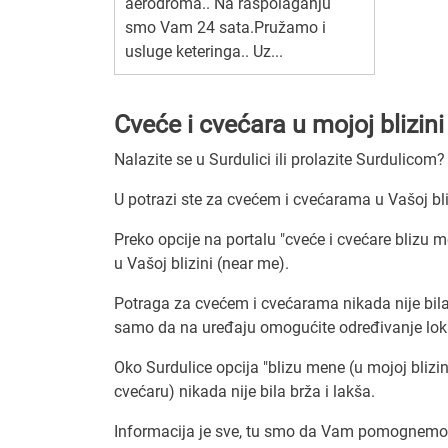
aerodroma.. Na raspolaganju
smo Vam 24 sata.Pružamo i
usluge keteringa.. Uz...
Cveće i cvećara u mojoj blizini
Nalazite se u Surdulici ili prolazite Surdulicom?
U potrazi ste za cvećem i cvećarama u Vašoj bli
Preko opcije na portalu "cveće i cvećare blizu m
u Vašoj blizini (near me).
Potraga za cvećem i cvećarama nikada nije bila
samo da na uređaju omogućite određivanje lokac
Oko Surdulice opcija "blizu mene (u mojoj blizini
cvećaru) nikada nije bila brža i lakša.
Informacija je sve, tu smo da Vam pomognemo d