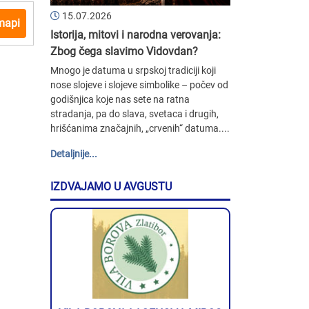
15.07.2026
mapi
Istorija, mitovi i narodna verovanja:
Zbog čega slavimo Vidovdan?
Mnogo je datuma u srpskoj tradiciji koji
nose slojeve i slojeve simbolike – počev od
godišnjica koje nas sete na ratna
stradanja, pa do slava, svetaca i drugih,
hrišćanima značajnih, „crvenih“ datuma....
Detaljnije...
IZDVAJAMO U AVGUSTU