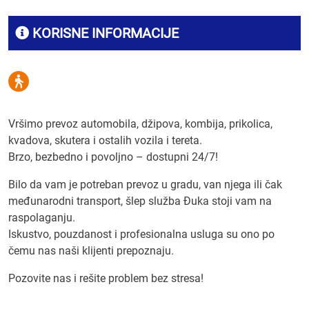
KORISNE INFORMACIJE
Vršimo prevoz automobila, džipova, kombija, prikolica,
kvadova, skutera i ostalih vozila i tereta.
Brzo, bezbedno i povoljno – dostupni 24/7!
Bilo da vam je potreban prevoz u gradu, van njega ili čak
međunarodni transport, šlep služba Đuka stoji vam na
raspolaganju.
Iskustvo, pouzdanost i profesionalna usluga su ono po
čemu nas naši klijenti prepoznaju.
Pozovite nas i rešite problem bez stresa!