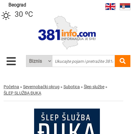
Beograd
30 ºC
Početna
»
Severnobački okrug
»
Subotica
»
Šlep službe
»
ŠLEP SLUŽBA ĐUKA