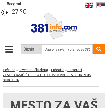
Beograd
27 ºC
Početna
»
Severnobački okrug
»
Subotica
»
Restorani
»
ZLATKO RAJČIĆ PR UGOSTITELJSKA RADNJA CLUB PLUS
SUBOTICA