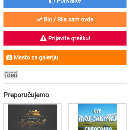
Pohvalite
Bio / Bila sam ovde
Prijavite grešku!
Mesto za galeriju
Preporučujemo