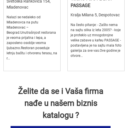
Svetolika Rankovića 154,
PASSAGE
Mladenovac
Kralja Milana 5, Despotovac
Nalazi se nedaleko od
Mladenovca na putu
Na često pitanje: - Zašto nema
Mladenovac –
na sajtu slika iz leta 2005? - koje
Beograd.Unutrašnjost restorana
je proteklo uz mnogobrojne
je veoma prijatna i lepa, a
velike zabave u kafeu PASSAGE -
zaposleno osoblje veoma
postavljena je na sajtu mala foto
ljubazno.Restoran poseduje
galerija za sve vas.Ove godine je
letnju baštu i otvorenu terasu, na
otvore...
r...
Želite da se i Vaša firma
nađe u našem biznis
katalogu ?