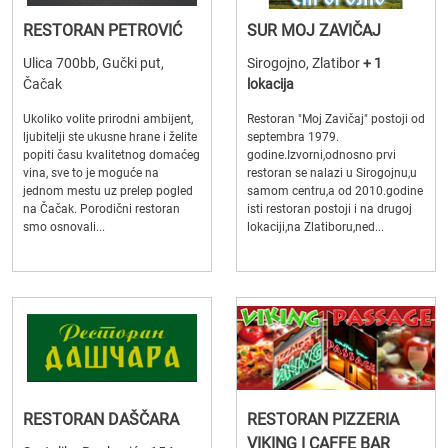
RESTORAN PETROVIĆ
SUR MOJ ZAVIČAJ
Ulica 700bb, Gučki put,
Sirogojno, Zlatibor
+ 1
Čačak
lokacija
Ukoliko volite prirodni ambijent,
Restoran "Moj Zavičaj" postoji od
ljubitelji ste ukusne hrane i želite
septembra 1979.
popiti času kvalitetnog domaćeg
godine.Izvorni,odnosno prvi
vina, sve to je moguće na
restoran se nalazi u Sirogojnu,u
jednom mestu uz prelep pogled
samom centru,a od 2010.godine
na Čačak. Porodični restoran
isti restoran postoji i na drugoj
smo osnovali...
lokaciji,na Zlatiboru,ned...
RESTORAN DAŠČARA
RESTORAN PIZZERIA
VIKING I CAFFE BAR