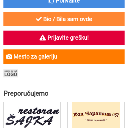
Pohvalite
Bio / Bila sam ovde
Prijavite grešku!
Mesto za galeriju
Preporučujemo