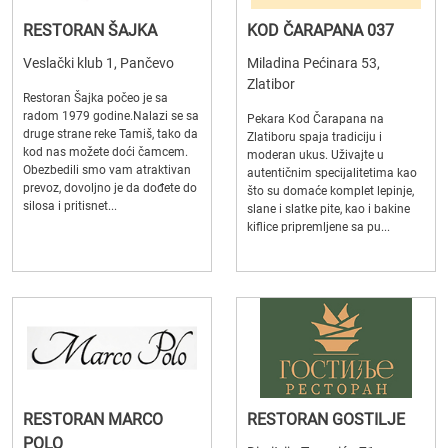
RESTORAN ŠAJKA
KOD ČARAPANA 037
Veslački klub 1, Pančevo
Miladina Pećinara 53,
Zlatibor
Restoran Šajka počeo je sa
radom 1979 godine.Nalazi se sa
Pekara Kod Čarapana na
druge strane reke Tamiš, tako da
Zlatiboru spaja tradiciju i
kod nas možete doći čamcem.
moderan ukus. Uživajte u
Obezbedili smo vam atraktivan
autentičnim specijalitetima kao
prevoz, dovoljno je da dođete do
što su domaće komplet lepinje,
silosa i pritisnet...
slane i slatke pite, kao i bakine
kiflice pripremljene sa pu...
RESTORAN MARCO
RESTORAN GOSTILJE
POLO