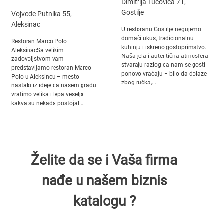
Dimitrija Tucovića 71,
Gostilje
Vojvode Putnika 55,
Aleksinac
U restoranu Gostilje negujemo
domaći ukus, tradicionalnu
Restoran Marco Polo –
kuhinju i iskreno gostoprimstvo.
AleksinacSa velikim
Naša jela i autentična atmosfera
zadovoljstvom vam
stvaraju razlog da nam se gosti
predstavljamo restoran Marco
ponovo vraćaju – bilo da dolaze
Polo u Aleksincu – mesto
zbog ručka,...
nastalo iz ideje da našem gradu
vratimo velika i lepa veselja
kakva su nekada postojal...
Želite da se i Vaša firma
nađe u našem biznis
katalogu ?