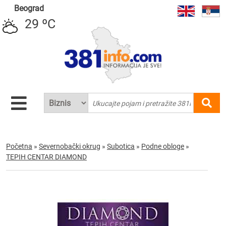
Beograd
29 ºC
Početna
»
Severnobački okrug
»
Subotica
»
Podne obloge
»
TEPIH CENTAR DIAMOND