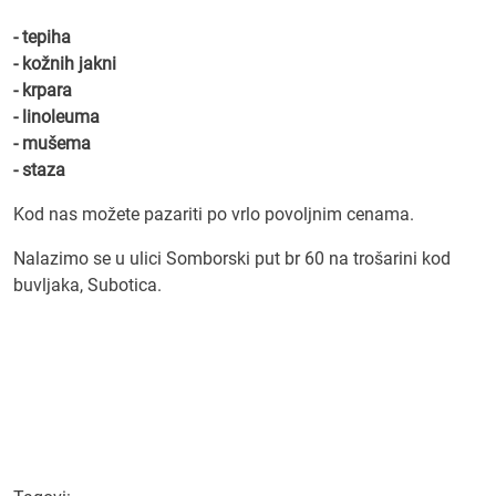
- tepiha
- kožnih jakni
- krpara
- linoleuma
- mušema
- staza
Kod nas možete pazariti po vrlo povoljnim cenama.
Nalazimo se u ulici Somborski put br 60 na trošarini kod
buvljaka, Subotica.