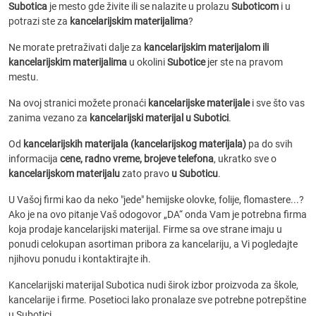
Subotica
je mesto gde živite ili se nalazite u prolazu
Suboticom
i u
potrazi ste za
kancelarijskim materijalima
?
Ne morate pretraživati dalje za
kancelarijskim materijalom ili
kancelarijskim materijalima
u okolini
Subotice
jer ste na pravom
mestu.
Na ovoj stranici možete pronaći
kancelarijske materijale
i sve što vas
zanima vezano za
kancelarijski materijal u Subotici
.
Od
kancelarijskih materijala (kancelarijskog materijala)
pa do svih
informacija
cene, radno vreme, brojeve telefona
, ukratko sve o
kancelarijskom materijalu
zato pravo
u Suboticu
.
U Vašoj firmi kao da neko "jede" hemijske olovke, folije, flomastere...?
Ako je na ovo pitanje Vaš odogovor „DA“ onda Vam je potrebna firma
koja prodaje kancelarijski materijal. Firme sa ove strane imaju u
ponudi celokupan asortiman pribora za kancelariju, a Vi pogledajte
njihovu ponudu i kontaktirajte ih.
Kancelarijski materijal Subotica nudi širok izbor proizvoda za škole,
kancelarije i firme. Posetioci lako pronalaze sve potrebne potrepštine
u Subotici.