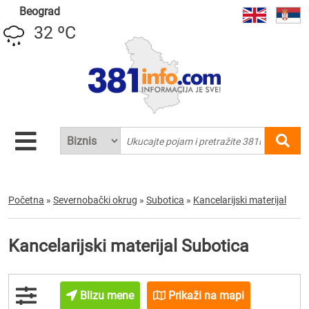
Beograd
32 ºC
Početna
»
Severnobački okrug
»
Subotica
»
Kancelarijski materijal
Kancelarijski materijal Subotica
Blizu mene
Prikaži na mapi