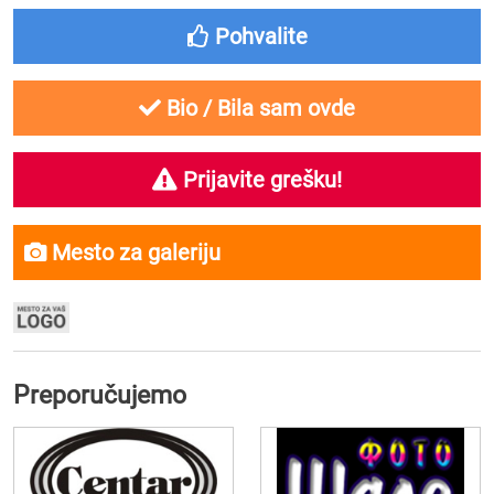
Pohvalite
Bio / Bila sam ovde
Prijavite grešku!
Mesto za galeriju
Preporučujemo