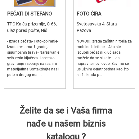
PEČATI DI STEFANO
FOTO ĆIRA
TPC Kalča prizemlje, C-66,
Svetosavska 4, Stara
ulaz pored pošte, Niš
Pazova
- Izrada pečata- Fotokopiranje-
NOVO!!!! Izrada zaštitnih folija za
Izrada reklama- Ugradnja
mobilne telefone!!! Ako ste
sigurnosnih brava- Narezivanje
izgubili pečat ili ključ sada
svih vrsta ključeva- Lasersko
možete da se slikate ili da
graviranje i sečenje na raznim
napravite novi ovde. Bavimo se
materijalimaKontaktirajte nas i
uslužnim delatnostima kao što
putem drugog mail...
su:1. Izrada p...
Želite da se i Vaša firma
nađe u našem biznis
katalogu ?