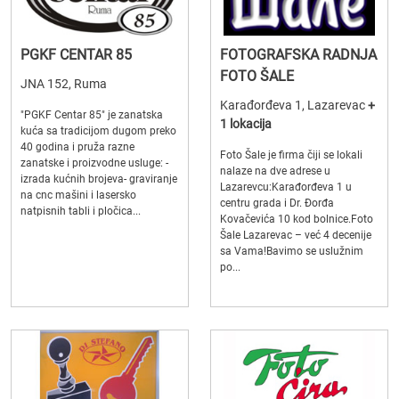
PGKF CENTAR 85
FOTOGRAFSKA RADNJA
FOTO ŠALE
JNA 152, Ruma
Karađorđeva 1, Lazarevac
+
"PGKF Centar 85" je zanatska
1 lokacija
kuća sa tradicijom dugom preko
40 godina i pruža razne
Foto Šale je firma čiji se lokali
zanatske i proizvodne usluge: -
nalaze na dve adrese u
izrada kućnih brojeva- graviranje
Lazarevcu:Karađorđeva 1 u
na cnc mašini i lasersko
centru grada i Dr. Đorđa
natpisnih tabli i pločica...
Kovačevića 10 kod bolnice.Foto
Šale Lazarevac – već 4 decenije
sa Vama!Bavimo se uslužnim
po...