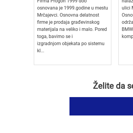
Firma Progon 1999 doo
nalaz
osnovana je 1999.godine u mestu
ulici
Mrčajevci. Osnovna delatnost
Osnov
firme je prodaja građevinskog
održa
materijala na veliko i malo. Pored
BMW i
toga, bavimo se i
kompl
izgradnjom objekata po sistemu
kl...
Želite da 