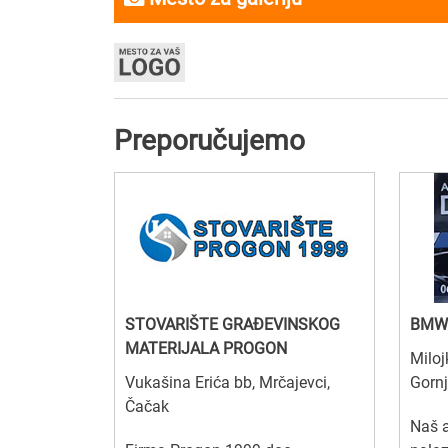
Preporučujemo
STOVARIŠTE GRAĐEVINSKOG
BMW
MATERIJALA PROGON
Miloj
Vukašina Erića bb, Mrčajevci,
Gornj
Čačak
Naš a