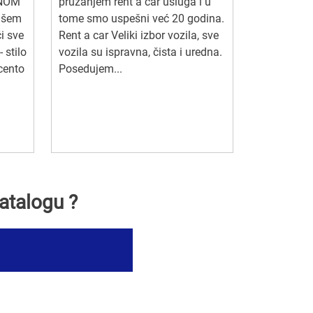
LNOM
pružanjem rent a car usluga i u
ašem
tome smo uspešni već 20 godina.
i sve
Rent a car Veliki izbor vozila, sve
 stilo
vozila su ispravna, čista i uredna.
ecento
Posedujem...
atalogu ?