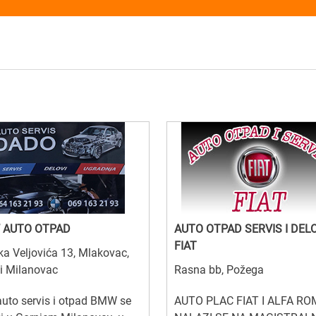
 AUTO OTPAD
AUTO OTPAD SERVIS I DEL
FIAT
ka Veljovića 13, Mlakovac,
i Milanovac
Rasna bb, Požega
uto servis i otpad BMW se
AUTO PLAC FIAT I ALFA R