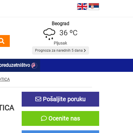
Beograd
36 ºC
Pljusak
Prognoza za narednih 5 dana
preduzetništvo
OTICA
Pošaljite poruku
TICA
Ocenite nas