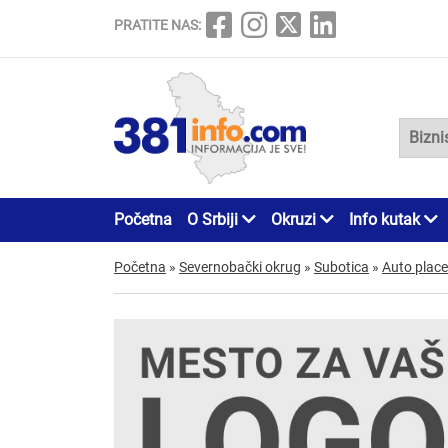
PRATITE NAS:
Početna
O Srbiji
Okruzi
Info kutak
Početna
»
Severnobački okrug
»
Subotica
»
Auto place