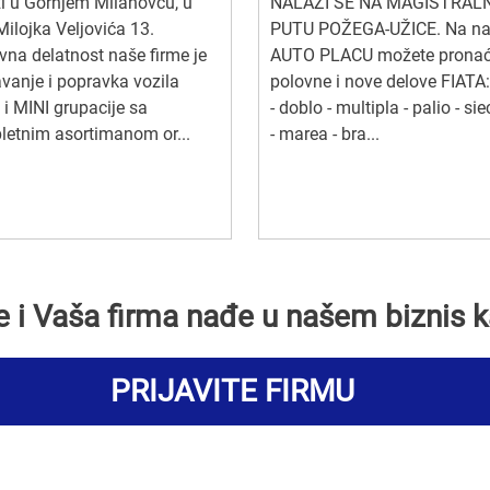
i u Gornjem Milanovcu, u
NALAZI SE NA MAGISTRA
 Milojka Veljovića 13.
PUTU POŽEGA-UŽICE. Na n
na delatnost naše firme je
AUTO PLACU možete pronać
vanje i popravka vozila
polovne i nove delove FIATA:-
 MINI grupacije sa
- doblo - multipla - palio - si
etnim asortimanom or...
- marea - bra...
se i Vaša firma nađe u našem biznis k
PRIJAVITE FIRMU