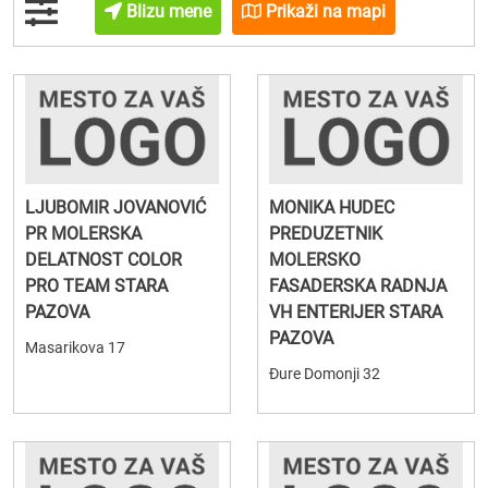
Blizu mene
Prikaži na mapi
LJUBOMIR JOVANOVIĆ
MONIKA HUDEC
PR MOLERSKA
PREDUZETNIK
DELATNOST COLOR
MOLERSKO
PRO TEAM STARA
FASADERSKA RADNJA
PAZOVA
VH ENTERIJER STARA
PAZOVA
Masarikova 17
Đure Domonji 32