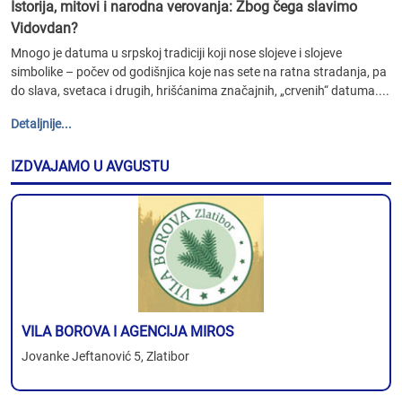
Istorija, mitovi i narodna verovanja: Zbog čega slavimo
Vidovdan?
Mnogo je datuma u srpskoj tradiciji koji nose slojeve i slojeve
simbolike – počev od godišnjica koje nas sete na ratna stradanja, pa
do slava, svetaca i drugih, hrišćanima značajnih, „crvenih“ datuma....
Detaljnije...
IZDVAJAMO U AVGUSTU
VILA BOROVA I AGENCIJA MIROS
Jovanke Jeftanović 5, Zlatibor