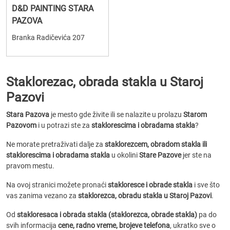
D&D PAINTING STARA
PAZOVA
Branka Radičevića 207
Staklorezac, obrada stakla u Staroj
Pazovi
Stara Pazova
je mesto gde živite ili se nalazite u prolazu
Starom
Pazovom
i u potrazi ste za
staklorescima i obradama stakla
?
Ne morate pretraživati dalje za
staklorezcem, obradom stakla ili
staklorescima i obradama stakla
u okolini
Stare Pazove
jer ste na
pravom mestu.
Na ovoj stranici možete pronaći
stakloresce i obrade stakla
i sve što
vas zanima vezano za
staklorezca, obradu stakla u Staroj Pazovi
.
Od
stakloresaca i obrada stakla (staklorezca, obrade stakla)
pa do
svih informacija
cene, radno vreme, brojeve telefona
, ukratko sve o