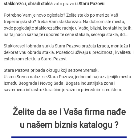
staklorezcu, obradi stakla
zato pravo
u Staru Pazovu
.
Potrebno Vam je novo ogledalo? Želite staklo po meri za Vaš
trepezarijski sto? Treba Vam staklorezac. Na dobrom ste mestu,
ovde pogledajte staklorezačke radnje u Vašoj blizini, kontaktirajte ih, i
na taj način saznajte i uporedite cene stakala, sečenja stakla, itd…
Stakloresci i obrada stakla Stara Pazova pružaju izradu, montažu i
dekorativnu obradu stakla. Posetioci uživaju u preciznosti, kvalitetu i
estetskom efektu u Staroj Pazovi.
Stara Pazova pripada okrugu koji se zove Sremski.
U srcu Srema nalazi se Stara Pazova, jedno od najrazvijenijih mesta
između Beograda i Novog Sada. Bogata industrijska zona i
savremena infrastruktura čine je važnim privrednim središtem.
Želite da se i Vaša firma nađe
u našem biznis katalogu ?