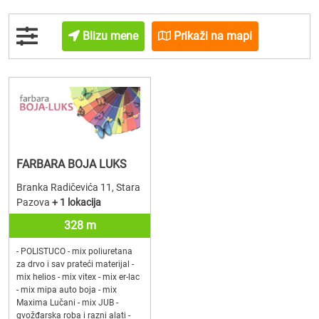
Blizu mene
Prikaži na mapi
FARBARA BOJA LUKS
Branka Radičevića 11, Stara
Pazova
+ 1 lokacija
328 m
- POLISTUCO - mix poliuretana
za drvo i sav prateći materijal -
mix helios - mix vitex - mix er-lac
- mix mipa auto boja - mix
Maxima Lučani - mix JUB -
gvožđarska roba i razni alati -