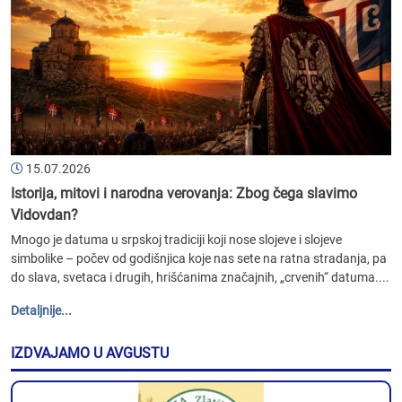
15.07.2026
Istorija, mitovi i narodna verovanja: Zbog čega slavimo
Vidovdan?
Mnogo je datuma u srpskoj tradiciji koji nose slojeve i slojeve
simbolike – počev od godišnjica koje nas sete na ratna stradanja, pa
do slava, svetaca i drugih, hrišćanima značajnih, „crvenih“ datuma....
Detaljnije...
IZDVAJAMO U AVGUSTU