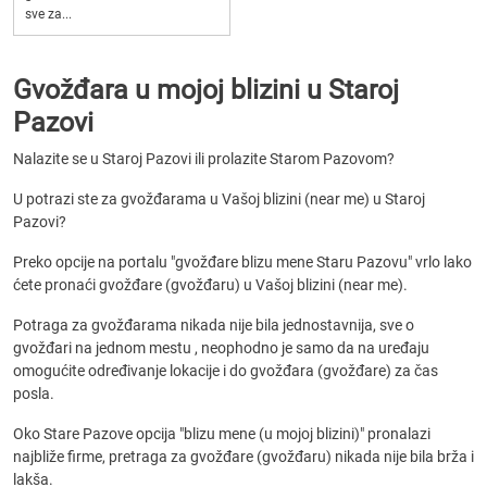
sve za...
Gvožđara u mojoj blizini u Staroj
Pazovi
Nalazite se u Staroj Pazovi ili prolazite Starom Pazovom?
U potrazi ste za gvožđarama u Vašoj blizini (near me) u Staroj
Pazovi?
Preko opcije na portalu "gvožđare blizu mene Staru Pazovu" vrlo lako
ćete pronaći gvožđare (gvožđaru) u Vašoj blizini (near me).
Potraga za gvožđarama nikada nije bila jednostavnija, sve o
gvožđari na jednom mestu , neophodno je samo da na uređaju
omogućite određivanje lokacije i do gvožđara (gvožđare) za čas
posla.
Oko Stare Pazove opcija "blizu mene (u mojoj blizini)" pronalazi
najbliže firme, pretraga za gvožđare (gvožđaru) nikada nije bila brža i
lakša.