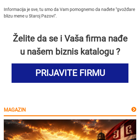
Informacija je sve, tu smo da Vam pomognemo da nađete "gvožđare
blizu mene u Staroj Pazovi".
Želite da se i Vaša firma nađe
u našem biznis katalogu ?
PRIJAVITE FIRMU
MAGAZIN