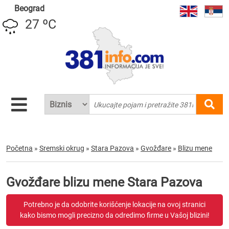
Beograd
27 ºC
Početna
»
Sremski okrug
»
Stara Pazova
»
Gvožđare
»
Blizu mene
Gvožđare blizu mene Stara Pazova
Potrebno je da odobrite korišćenje lokacije na ovoj stranici
kako bismo mogli precizno da odredimo firme u Vašoj blizini!