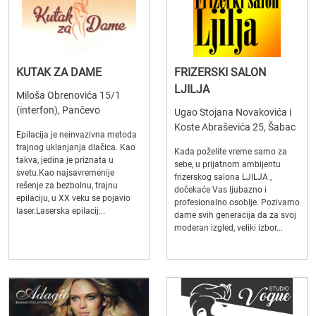
KUTAK ZA DAME
FRIZERSKI SALON
LJILJA
Miloša Obrenovića 15/1
(interfon), Pančevo
Ugao Stojana Novakovića i
Koste Abraševića 25, Šabac
Epilacija je neinvazivna metoda
trajnog uklanjanja dlačica. Kao
Kada poželite vreme samo za
takva, jedina je priznata u
sebe, u prijatnom ambijentu
svetu.Kao najsavremenije
frizerskog salona LJILJA ,
rešenje za bezbolnu, trajnu
dočekaće Vas ljubazno i
epilaciju, u XX veku se pojavio
profesionalno osoblje. Pozivamo
laser.Laserska epilacij...
dame svih generacija da za svoj
moderan izgled, veliki izbor...