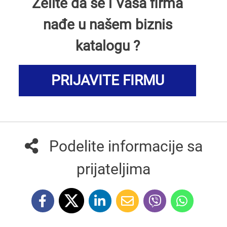
Želite da se i Vaša firma
nađe u našem biznis
katalogu ?
PRIJAVITE FIRMU
Podelite informacije sa
prijateljima