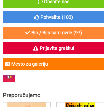
Ocenite nas
Pohvalite (
102
)
Bio / Bila sam ovde (
97
)
Prijavite grešku!
Mesto za galeriju
Preporučujemo