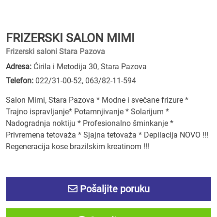
FRIZERSKI SALON MIMI
Frizerski saloni Stara Pazova
Adresa:
Ćirila i Metodija 30, Stara Pazova
Telefon:
022/31-00-52
,
063/82-11-594
Salon Mimi, Stara Pazova * Modne i svečane frizure *
Trajno ispravljanje* Potamnjivanje * Solarijum *
Nadogradnja noktiju * Profesionalno šminkanje *
Privremena tetovaža * Sjajna tetovaža * Depilacija NOVO !!!
Regeneracija kose brazilskim kreatinom !!!
Pošaljite poruku