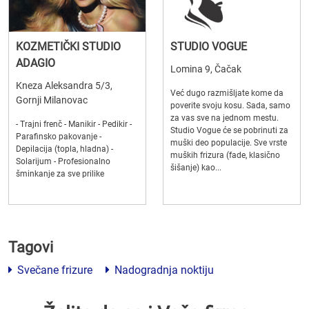
KOZMETIČKI STUDIO
STUDIO VOGUE
ADAGIO
Lomina 9, Čačak
Kneza Aleksandra 5/3,
Već dugo razmišljate kome da
Gornji Milanovac
poverite svoju kosu. Sada, samo
za vas sve na jednom mestu.
- Trajni frenč - Manikir - Pedikir -
Studio Vogue će se pobrinuti za
Parafinsko pakovanje -
muški deo populacije. Sve vrste
Depilacija (topla, hladna) -
muških frizura (fade, klasično
Solarijum - Profesionalno
šišanje) kao...
šminkanje za sve prilike
Tagovi
Svečane frizure
Nadogradnja noktiju