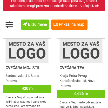
Potrebno je da odobrite korišćenje lokacije na ovoj stranici
kako bismo mogli precizno da odredimo firme u Vašoj blizini!
Blizu mene
Prikaži na mapi
CVEĆARA MOJ STIL
CVEĆARA TEA
Svetosavska 41, Stara
Kralja Petra Prvog
Pazova
Karađorđevića 15, Nova
Pazova
430 m
6,626 m
Cvećara Moj stil u ponudi ima
veliki izbor rezanog i saksijskog
Cvećara Tea, mesto gde možete
cveća, kao i aranžmana za
naći veliki izbor saksijskog i