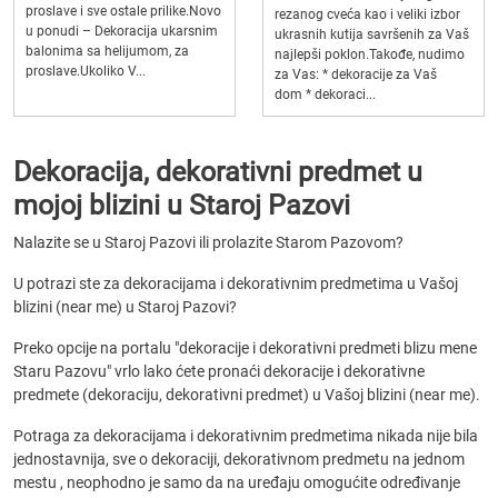
proslave i sve ostale prilike.Novo
rezanog cveća kao i veliki izbor
u ponudi – Dekoracija ukarsnim
ukrasnih kutija savršenih za Vaš
balonima sa helijumom, za
najlepši poklon.Takođe, nudimo
proslave.Ukoliko V...
za Vas: * dekoracije za Vaš
dom * dekoraci...
Dekoracija, dekorativni predmet u
mojoj blizini u Staroj Pazovi
Nalazite se u Staroj Pazovi ili prolazite Starom Pazovom?
U potrazi ste za dekoracijama i dekorativnim predmetima u Vašoj
blizini (near me) u Staroj Pazovi?
Preko opcije na portalu "dekoracije i dekorativni predmeti blizu mene
Staru Pazovu" vrlo lako ćete pronaći dekoracije i dekorativne
predmete (dekoraciju, dekorativni predmet) u Vašoj blizini (near me).
Potraga za dekoracijama i dekorativnim predmetima nikada nije bila
jednostavnija, sve o dekoraciji, dekorativnom predmetu na jednom
mestu , neophodno je samo da na uređaju omogućite određivanje