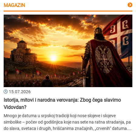
MAGAZIN
15.07.2026
Istorija, mitovi i narodna verovanja: Zbog čega slavimo
Vidovdan?
Mnogo je datuma u srpskoj tradiciji koji nose slojeve i slojeve
simbolike – počev od godišnjica koje nas sete na ratna stradanja, pa
do slava, svetaca i drugih, hrišćanima značajnih, „crvenih“ datuma....