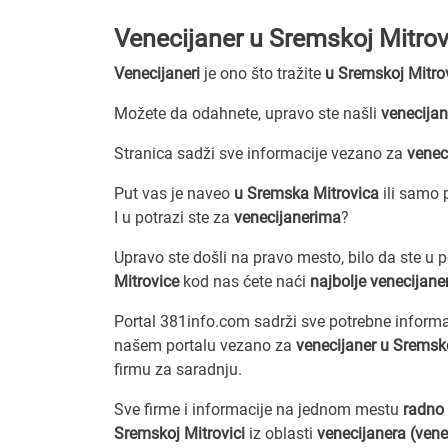
Venecijaner u Sremskoj Mitrov
Venecijaneri
je ono što tražite
u Sremskoj Mitrov
Možete da odahnete, upravo ste našli
venecija
Stranica sadži sve informacije vezano za
venec
Put vas je naveo
u Sremska Mitrovica
ili samo 
I u potrazi ste za
venecijanerima
?
Upravo ste došli na pravo mesto, bilo da ste u 
Mitrovice
kod nas ćete naći
najbolje venecijane
Portal 381info.com sadrži sve potrebne inform
našem portalu vezano za
venecijaner u Sremsko
firmu za saradnju.
Sve firme i informacije na jednom mestu
radno 
Sremskoj Mitrovici
iz oblasti
venecijanera (vene