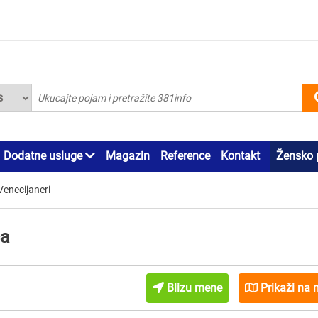
Dodatne usluge
Magazin
Reference
Kontakt
Žensko 
Venecijaneri
ca
Blizu mene
Prikaži na 