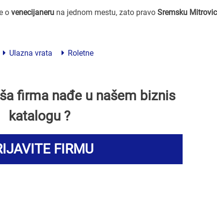
ve o
venecijaneru
na jednom mestu, zato pravo
Sremsku Mitrovi
Ulazna vrata
Roletne
Vaša firma nađe u našem biznis
katalogu ?
IJAVITE FIRMU