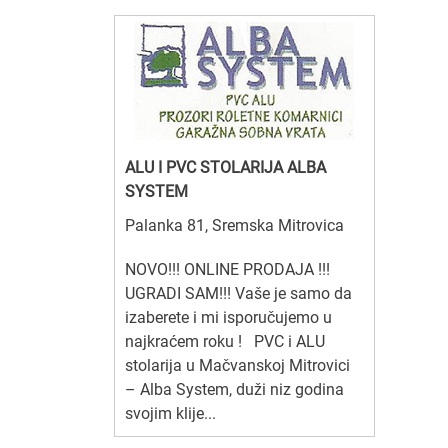
ALU I PVC STOLARIJA ALBA
SYSTEM
Palanka 81, Sremska Mitrovica
NOVO!!! ONLINE PRODAJA !!!
UGRADI SAM!!! Vaše je samo da
izaberete i mi isporučujemo u
najkraćem roku ! PVC i ALU
stolarija u Mačvanskoj Mitrovici
– Alba System, duži niz godina
svojim klije...