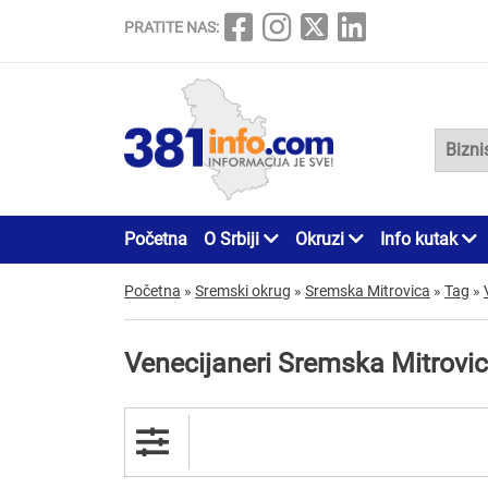
PRATITE NAS:
Početna
O Srbiji
Okruzi
Info kutak
Početna
»
Sremski okrug
»
Sremska Mitrovica
»
Tag
»
Venecijaneri Sremska Mitrovi