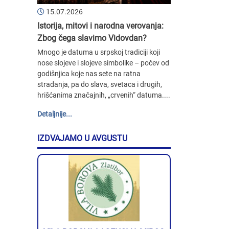
15.07.2026
Istorija, mitovi i narodna verovanja:
Zbog čega slavimo Vidovdan?
Mnogo je datuma u srpskoj tradiciji koji
nose slojeve i slojeve simbolike – počev od
godišnjica koje nas sete na ratna
stradanja, pa do slava, svetaca i drugih,
hrišćanima značajnih, „crvenih“ datuma....
Detaljnije...
IZDVAJAMO U AVGUSTU