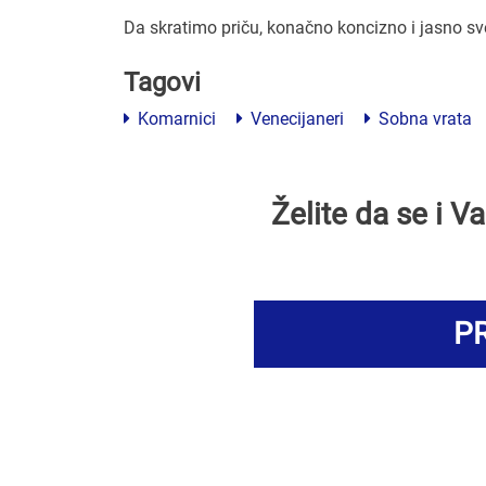
Da skratimo priču, konačno koncizno i jasno s
Tagovi
Komarnici
Venecijaneri
Sobna vrata
Želite da se i 
PR