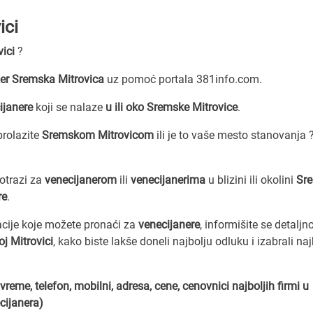
ici
ici
?
ner Sremska Mitrovica
uz pomoć portala 381info.com.
ijanere
koji se nalaze
u ili oko Sremske Mitrovice
.
prolazite
Sremskom Mitrovicom
ili je to vaše mesto stanovanja 
potrazi za
venecijanerom
ili
venecijanerima
u blizini ili okolini
Sr
re
.
acije koje možete pronaći za
venecijanere
, informišite se detaljn
j Mitrovici
, kako biste lakše doneli najbolju odluku i izabrali naj
vreme, telefon, mobilni, adresa, cene, cenovnici
najboljih firmi u
cijanera)