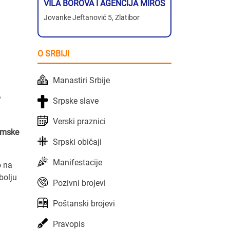
VILA BOROVA I AGENCIJA MIROS
Jovanke Jeftanović 5, Zlatibor
O SRBIJI
Manastiri Srbije
?
Srpske slave
Verski praznici
emske
Srpski običaji
Manifestacije
o na
bolju
Pozivni brojevi
Poštanski brojevi
Pravopis