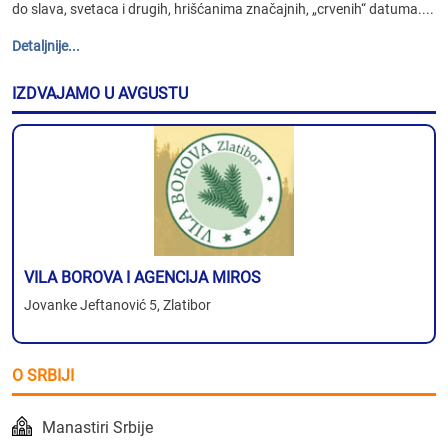
do slava, svetaca i drugih, hrišćanima značajnih, „crvenih“ datuma....
Detaljnije...
IZDVAJAMO U AVGUSTU
VILA BOROVA I AGENCIJA MIROS
Jovanke Jeftanović 5, Zlatibor
O SRBIJI
Manastiri Srbije