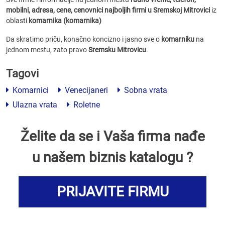
mobilni, adresa, cene, cenovnici
najboljih firmi u Sremskoj Mitrovici
iz
oblasti
komarnika (komarnika)
Da skratimo priču, konačno koncizno i jasno sve o
komarniku
na
jednom mestu, zato pravo
Sremsku Mitrovicu
.
Tagovi
Komarnici
Venecijaneri
Sobna vrata
Ulazna vrata
Roletne
Želite da se i Vaša firma nađe
u našem biznis katalogu ?
PRIJAVITE FIRMU