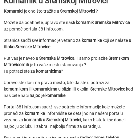
Komarnik u Sremskoj Mitrovici
Komarnici
je ono što tražite
u Sremskoj Mitrovici
?
Možete da odahnete, upravo ste našli
komarnik Sremska Mitrovica
uz pomoć portala 381info.com.
Stranica sadži sve informacije vezano za
komarnike
koji se nalaze
u
ili oko Sremske Mitrovice
.
Put vas je naveo
u Sremska Mitrovica
ili samo prolazite
Sremskom
Mitrovicom
ili je to vaše mesto stanovanja ?
I u potrazi ste za
komarnicima
?
Upravo ste došli na pravo mesto, bilo da ste u potrazi za
komarnikom
ili
komarnicima
u blizini ili okolini
Sremske Mitrovice
kod
nas ćete naći
najbolje komarnike
.
Portal 381info.com sadrži sve potrebne informacije koje možete
pronaći za
komarnike
, informišite se detaljno na našem portalu
vezano za
komarnik u Sremskoj Mitrovici
, kako biste lakše doneli
najbolju odluku i izabrali najbolju firmu za saradnju.
Sve firme i informacije na jednom mestu
radno vreme, telefon,