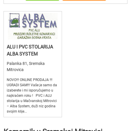
ALU I PVC STOLARIJA
ALBA SYSTEM
Palanka 81, Sremska
Mitrovica
NOVO!!! ONLINE PRODAJA !!!
UGRADI SAM!!! Vaše je samo da
izaberete i mi isporučujemo u
najkraćem roku ! PVC i ALU
stolarija u Mačvanskoj Mitrovici
– Alba System, duži niz godina
svojim klije...