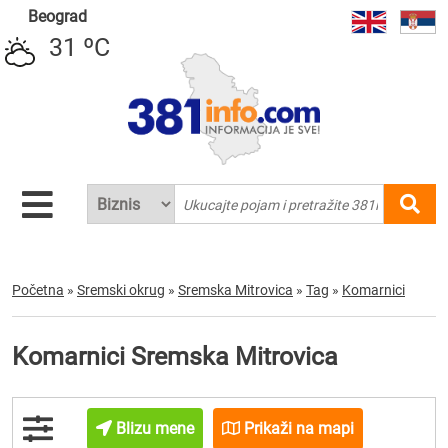
Beograd
31 ºC
Početna
»
Sremski okrug
»
Sremska Mitrovica
»
Tag
»
Komarnici
Komarnici Sremska Mitrovica
Blizu mene
Prikaži na mapi