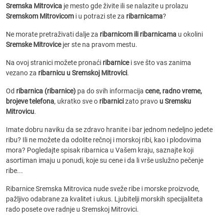
Sremska Mitrovica
je mesto gde živite ili se nalazite u prolazu
Sremskom Mitrovicom
i u potrazi ste za
ribarnicama
?
Ne morate pretraživati dalje za
ribarnicom ili ribarnicama
u okolini
Sremske Mitrovice
jer ste na pravom mestu.
Na ovoj stranici možete pronaći
ribarnice
i sve što vas zanima
vezano za
ribarnicu u Sremskoj Mitrovici
.
Od
ribarnica (ribarnice)
pa do svih informacija
cene, radno vreme,
brojeve telefona
, ukratko sve o
ribarnici
zato pravo
u Sremsku
Mitrovicu
.
Imate dobru naviku da se zdravo hranite i bar jednom nedeljno jedete
ribu? Ili ne možete da odolite rečnoj i morskoj ribi, kao i plodovima
mora? Pogledajte spisak ribarnica u Vašem kraju, saznajte koji
asortiman imaju u ponudi, koje su cene i da li vrše uslužno pečenje
ribe...
Ribarnice Sremska Mitrovica nude sveže ribe i morske proizvode,
pažljivo odabrane za kvalitet i ukus. Ljubitelji morskih specijaliteta
rado posete ove radnje u Sremskoj Mitrovici.