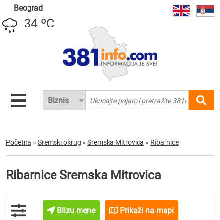
Beograd
34 ºC
Početna
»
Sremski okrug
»
Sremska Mitrovica
»
Ribarnice
Ribarnice Sremska Mitrovica
Blizu mene
Prikaži na mapi