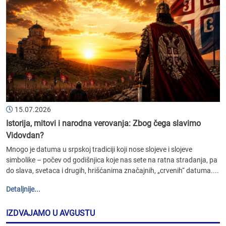
15.07.2026
Istorija, mitovi i narodna verovanja: Zbog čega slavimo
Vidovdan?
Mnogo je datuma u srpskoj tradiciji koji nose slojeve i slojeve
simbolike – počev od godišnjica koje nas sete na ratna stradanja, pa
do slava, svetaca i drugih, hrišćanima značajnih, „crvenih“ datuma....
Detaljnije...
IZDVAJAMO U AVGUSTU