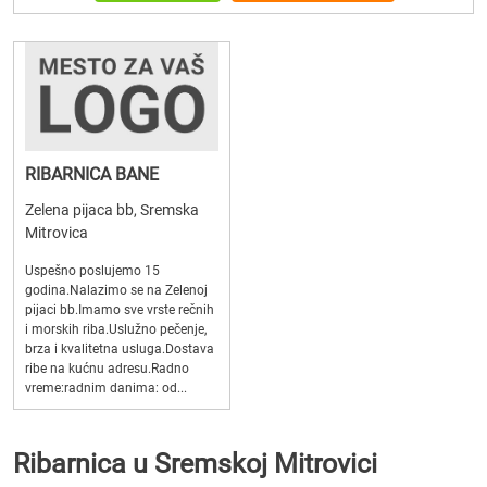
RIBARNICA BANE
Zelena pijaca bb, Sremska
Mitrovica
Uspešno poslujemo 15
godina.Nalazimo se na Zelenoj
pijaci bb.Imamo sve vrste rečnih
i morskih riba.Uslužno pečenje,
brza i kvalitetna usluga.Dostava
ribe na kućnu adresu.Radno
vreme:radnim danima: od...
Ribarnica u Sremskoj Mitrovici