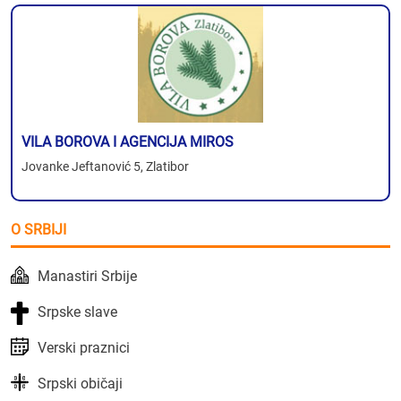
VILA BOROVA I AGENCIJA MIROS
Jovanke Jeftanović 5, Zlatibor
O SRBIJI
Manastiri Srbije
Srpske slave
Verski praznici
Srpski običaji