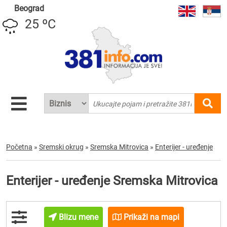
Beograd
25 ºC
Početna
»
Sremski okrug
»
Sremska Mitrovica
»
Enterijer - uređenje
Enterijer - uređenje Sremska Mitrovica
Blizu mene
Prikaži na mapi