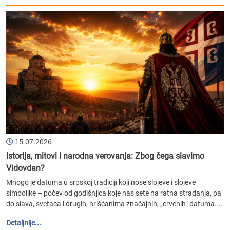
15.07.2026
Istorija, mitovi i narodna verovanja: Zbog čega slavimo
Vidovdan?
Mnogo je datuma u srpskoj tradiciji koji nose slojeve i slojeve
simbolike – počev od godišnjica koje nas sete na ratna stradanja, pa
do slava, svetaca i drugih, hrišćanima značajnih, „crvenih“ datuma....
Detaljnije...