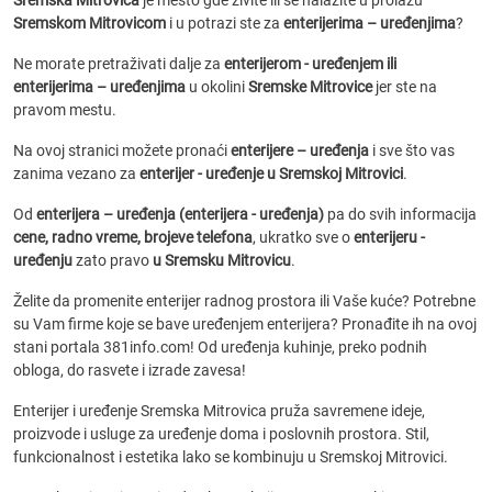
Sremska Mitrovica
je mesto gde živite ili se nalazite u prolazu
Sremskom Mitrovicom
i u potrazi ste za
enterijerima – uređenjima
?
Ne morate pretraživati dalje za
enterijerom - uređenjem ili
enterijerima – uređenjima
u okolini
Sremske Mitrovice
jer ste na
pravom mestu.
Na ovoj stranici možete pronaći
enterijere – uređenja
i sve što vas
zanima vezano za
enterijer - uređenje u Sremskoj Mitrovici
.
Od
enterijera – uređenja (enterijera - uređenja)
pa do svih informacija
cene, radno vreme, brojeve telefona
, ukratko sve o
enterijeru -
uređenju
zato pravo
u Sremsku Mitrovicu
.
Želite da promenite enterijer radnog prostora ili Vaše kuće? Potrebne
su Vam firme koje se bave uređenjem enterijera? Pronađite ih na ovoj
stani portala 381info.com! Od uređenja kuhinje, preko podnih
obloga, do rasvete i izrade zavesa!
Enterijer i uređenje Sremska Mitrovica pruža savremene ideje,
proizvode i usluge za uređenje doma i poslovnih prostora. Stil,
funkcionalnost i estetika lako se kombinuju u Sremskoj Mitrovici.