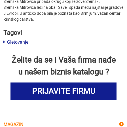
Sremska Mitrovica pripada okrugu koji se zove Sremski.
Sremska Mitrovica leži na obali Save i spada među najstarije gradove
u Evropi. U antičko doba bila je poznata kao Sirmijum, važan centar
Rimskog carstva.
Tagovi
Gletovanje
Želite da se i Vaša firma nađe
u našem biznis katalogu ?
PRIJAVITE FIRMU
MAGAZIN