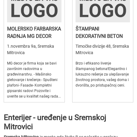
MOLERSKO FARBARSKA
ŠTAMPANI
RADNJA MG DECOR
DEKORATIVNI BETON
1.novembra 9a, Sremska
Timočke divizije 48, Sremska
Mitrovica
Mitrovica
MG decor je firma koja se bavi
Brzo i efikasno livenje
završnim radovima u
štampanog betona!Elegantno i
građevinarstvu. - Mašinsko
luksuzno rešenje za ulepšavanje
gletovanje i krečenje.- Spušteni
životnog prostora, vašeg doma i
plafoni- Fasade- Kompletni
dvorišta, po pristupačnoj ceni.
gipsarski radovi Pozovite i
uverite se u kvalitet našeg rada...
Enterijer - uređenje u Sremskoj
Mitrovici