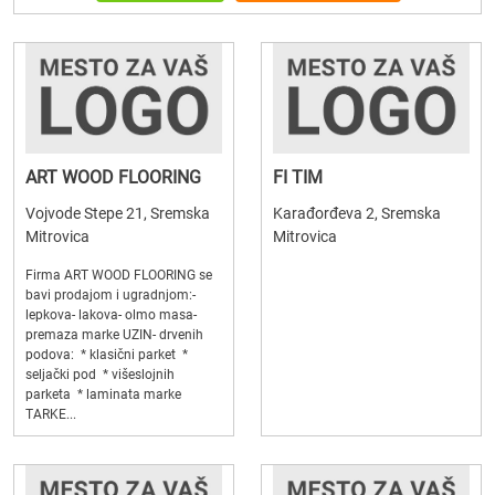
ART WOOD FLOORING
FI TIM
Vojvode Stepe 21, Sremska
Karađorđeva 2, Sremska
Mitrovica
Mitrovica
Firma ART WOOD FLOORING se
bavi prodajom i ugradnjom:-
lepkova- lakova- olmo masa-
premaza marke UZIN- drvenih
podova: * klasični parket *
seljački pod * višeslojnih
parketa * laminata marke
TARKE...