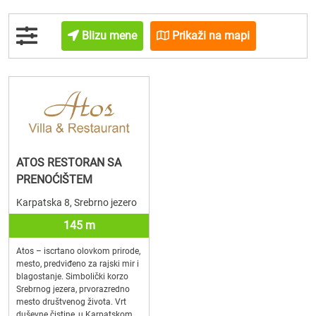
Blizu mene
Prikaži na mapi
ATOS RESTORAN SA
PRENOĆIŠTEM
Karpatska 8, Srebrno jezero
145 m
Atos – iscrtano olovkom prirode,
mesto, predviđeno za rajski mir i
blagostanje. Simbolički korzo
Srebrnog jezera, prvorazredno
mesto društvenog života. Vrt
duševne čistine, u Karpatskom