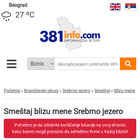
Beograd
27 ºC
Početna
»
Braničevski okrug
»
Srebrno jezero
»
Smeštaj
»
Blizu mene
Smeštaj blizu mene Srebrno jezero
Potrebno je da odobrite korišćenje lokacije na ovoj stranici
kako bismo mogli precizno da odredimo firme u Vašoj blizini!