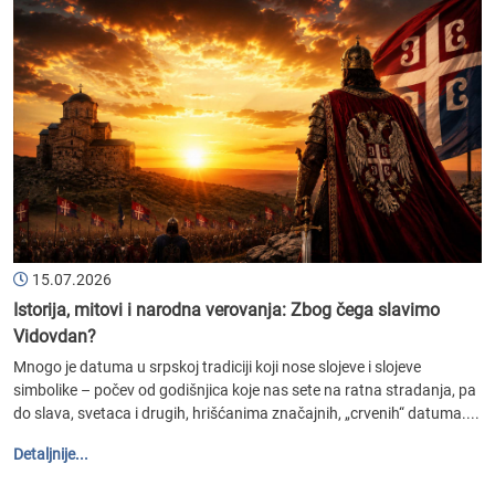
15.07.2026
Istorija, mitovi i narodna verovanja: Zbog čega slavimo
Vidovdan?
Mnogo je datuma u srpskoj tradiciji koji nose slojeve i slojeve
simbolike – počev od godišnjica koje nas sete na ratna stradanja, pa
do slava, svetaca i drugih, hrišćanima značajnih, „crvenih“ datuma....
Detaljnije...