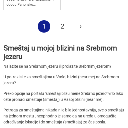
obodu Panonsko...
1
2
›
Smeštaj u mojoj blizini na Srebrnom
jezeru
Nalazite se na Srebrnom jezeru ili prolazite Srebrnim jezerom?
U potrazi ste za smeštajima u Vašoj blizini (near me) na Srebrnom
jezeru?
Preko opcije na portalu "smeštaji blizu mene Srebrno jezero" vrlo lako
ćete pronaći smeštaje (smeštaj) u Vašoj blizini (near me).
Potraga za smeštajima nikada nije bila jednostavnija, sve o smeštaju
na jednom mestu , neophodno je samo da na uređaju omogućite
određivanje lokacije i do smeštaja (smeštaja) za čas posla.