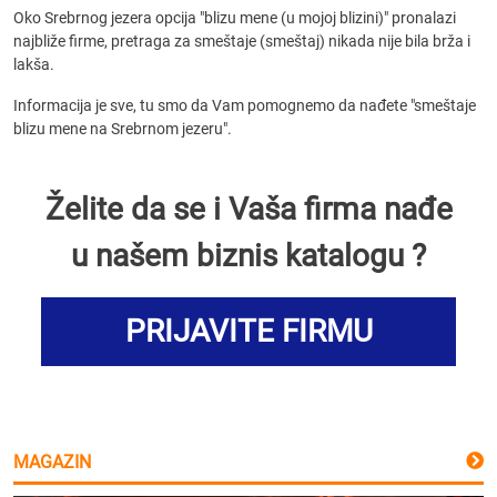
Oko Srebrnog jezera opcija "blizu mene (u mojoj blizini)" pronalazi
najbliže firme, pretraga za smeštaje (smeštaj) nikada nije bila brža i
lakša.
Informacija je sve, tu smo da Vam pomognemo da nađete "smeštaje
blizu mene na Srebrnom jezeru".
Želite da se i Vaša firma nađe
u našem biznis katalogu ?
PRIJAVITE FIRMU
MAGAZIN