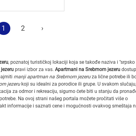
1
2
›
zeru
, poznatoj turističkoj lokaciji koja se takođe naziva i "srpsko
jezeru
pravi izbor za vas.
Apartmani na Srebrnom jezeru
dostup
najmiti
manji apartman na Srebrnom jezeru
za lične potrebe ili 
om jezeru
koji su idealni za porodice ili grupe. U svakom slučaju
cija za odmor i rekreaciju, sigurno ćete biti u stanju da pronađ
potrebe. Na ovoj strani našeg portala možete pročitati više o
takt informacije i saznati cene i mogućnosti ovakvog smeštaja 