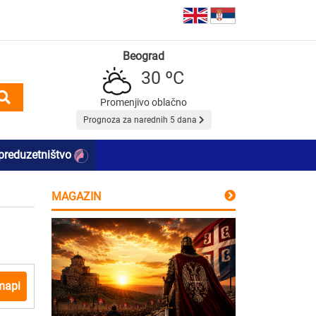
Beograd
30 ºC
Promenjivo oblačno
Prognoza za narednih 5 dana
preduzetništvo
MAGAZIN
mapi