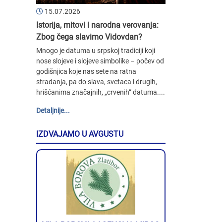
15.07.2026
Istorija, mitovi i narodna verovanja:
Zbog čega slavimo Vidovdan?
Mnogo je datuma u srpskoj tradiciji koji
nose slojeve i slojeve simbolike – počev od
godišnjica koje nas sete na ratna
stradanja, pa do slava, svetaca i drugih,
hrišćanima značajnih, „crvenih“ datuma....
Detaljnije...
IZDVAJAMO U AVGUSTU