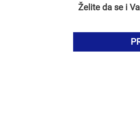
Želite da se i 
PR