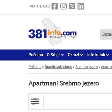
PRATITE NAS:
Početna
O Srbiji
Okruzi
Info kutak
Početna
»
Braničevski okrug
»
Srebrno jezero
»
Apartm
Apartmani Srebrno jezero