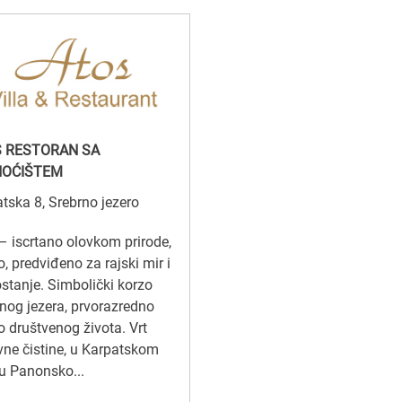
 RESTORAN SA
NOĆIŠTEM
tska 8, Srebrno jezero
– iscrtano olovkom prirode,
, predviđeno za rajski mir i
stanje. Simbolički korzo
nog jezera, prvorazredno
 društvenog života. Vrt
ne čistine, u Karpatskom
u Panonsko...