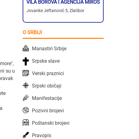
VILA BOROVA I AGENCIJA MIROS
Jovanke Jeftanović 5, Zlatibor
O SRBIJI
Manastiri Srbije
Srpske slave
 more",
ni su u
Verski praznici
boravak
Srpski običaji
,
ete
Manifestacije
na
Pozivni brojevi
Poštanski brojevi
Pravopis