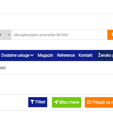
Dodatne usluge
Magazin
Reference
Kontakt
Žensko 
ani
Filteri
Blizu mene
Prikaži na 