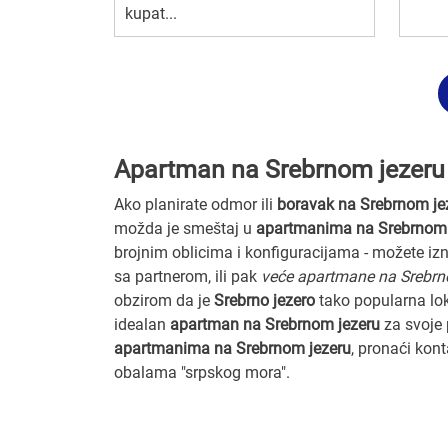
kupat...
Apartman na Srebrnom jezeru
Ako planirate odmor ili
boravak na Srebrnom je
možda je smeštaj u
apartmanima na Srebrnom 
brojnim oblicima i konfiguracijama - možete iz
sa partnerom, ili pak
veće apartmane na Srebrn
obzirom da je
Srebrno jezero
tako popularna loka
idealan
apartman na Srebrnom jezeru
za svoje 
apartmanima na Srebrnom jezeru
, pronaći kon
obalama "srpskog mora".