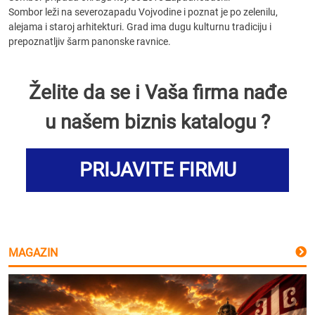
Sombor leži na severozapadu Vojvodine i poznat je po zelenilu,
alejama i staroj arhitekturi. Grad ima dugu kulturnu tradiciju i
prepoznatljiv šarm panonske ravnice.
Želite da se i Vaša firma nađe
u našem biznis katalogu ?
PRIJAVITE FIRMU
MAGAZIN