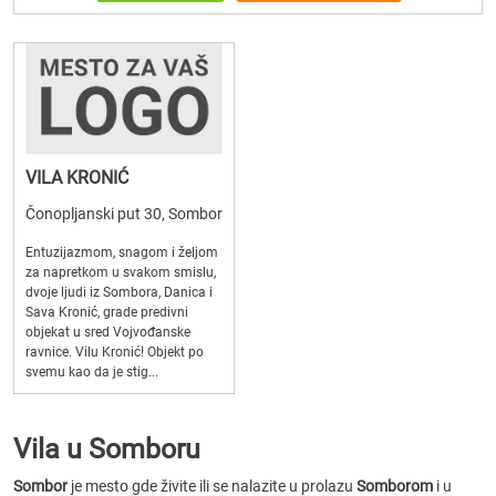
VILA KRONIĆ
Čonopljanski put 30, Sombor
Entuzijazmom, snagom i željom
za napretkom u svakom smislu,
dvoje ljudi iz Sombora, Danica i
Sava Kronić, grade predivni
objekat u sred Vojvođanske
ravnice. Vilu Kronić! Objekt po
svemu kao da je stig...
Vila u Somboru
Sombor
je mesto gde živite ili se nalazite u prolazu
Somborom
i u