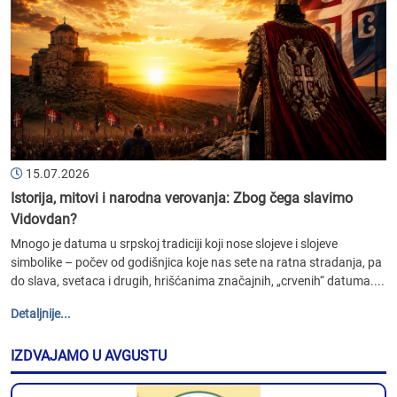
15.07.2026
Istorija, mitovi i narodna verovanja: Zbog čega slavimo
Vidovdan?
Mnogo je datuma u srpskoj tradiciji koji nose slojeve i slojeve
simbolike – počev od godišnjica koje nas sete na ratna stradanja, pa
do slava, svetaca i drugih, hrišćanima značajnih, „crvenih“ datuma....
Detaljnije...
IZDVAJAMO U AVGUSTU