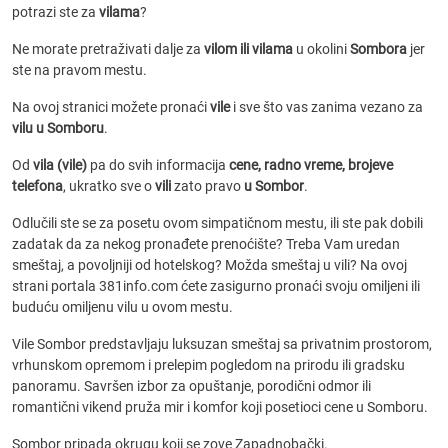
potrazi ste za
vilama
?
Ne morate pretraživati dalje za
vilom ili vilama
u okolini
Sombora
jer
ste na pravom mestu.
Na ovoj stranici možete pronaći
vile
i sve što vas zanima vezano za
vilu u Somboru
.
Od
vila (vile)
pa do svih informacija
cene, radno vreme, brojeve
telefona
, ukratko sve o
vili
zato pravo
u Sombor
.
Odlučili ste se za posetu ovom simpatičnom mestu, ili ste pak dobili
zadatak da za nekog pronađete prenoćište? Treba Vam uredan
smeštaj, a povoljniji od hotelskog? Možda smeštaj u vili? Na ovoj
strani portala 381info.com ćete zasigurno pronaći svoju omiljeni ili
buduću omiljenu vilu u ovom mestu.
Vile Sombor predstavljaju luksuzan smeštaj sa privatnim prostorom,
vrhunskom opremom i prelepim pogledom na prirodu ili gradsku
panoramu. Savršen izbor za opuštanje, porodični odmor ili
romantični vikend pruža mir i komfor koji posetioci cene u Somboru.
Sombor pripada okrugu koji se zove Zapadnobački.