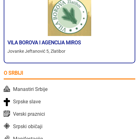
VILA BOROVA I AGENCIJA MIROS
Jovanke Jeftanović 5, Zlatibor
O SRBIJI
Manastiri Srbije
Srpske slave
Verski praznici
Srpski običaji
Manifestacije