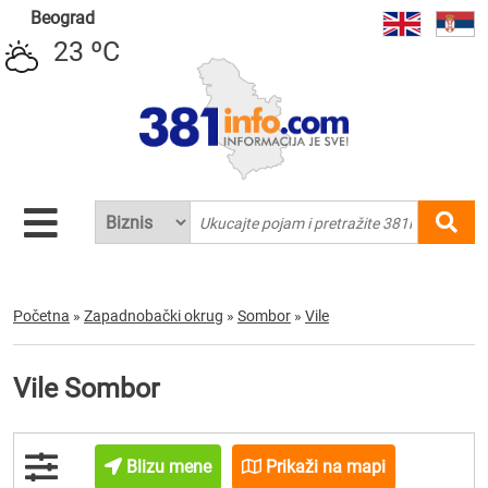
Beograd
23 ºC
Početna
»
Zapadnobački okrug
»
Sombor
»
Vile
Vile Sombor
Blizu mene
Prikaži na mapi