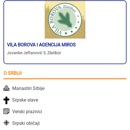
VILA BOROVA I AGENCIJA MIROS
Jovanke Jeftanović 5, Zlatibor
O SRBIJI
Manastiri Srbije
Srpske slave
Verski praznici
Srpski običaji