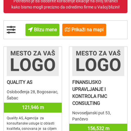
Potrebno je da odobrite korišćenje lokacije na ovoj stranici
kako bismo mogli precizno da odredimo firme u Vašoj blizini!
Blizu mene
Prikaži na mapi
QUALITY AS
FINANSIJSKO
UPRAVLJANJE I
Oslobođenja 28, Bogosavac,
KONTROLA FMC
Šabac
CONSULTING
121,946 m
Novoseljanski put 53,
Quality AS, Agencija za
Pančevo
konsultanske usluge iz oblasti
156,532 m
kvaliteta, osnovana je sa ciljem