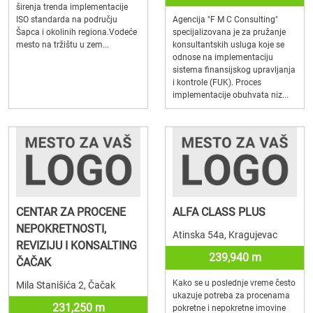
širenja trenda implementacije
ISO standarda na području
Agencija "F M C Consulting"
Šapca i okolinih regiona.Vodeće
specijalizovana je za pružanje
mesto na tržištu u zem...
konsultantskih usluga koje se
odnose na implementaciju
sistema finansijskog upravljanja
i kontrole (FUK). Proces
implementacije obuhvata niz...
CENTAR ZA PROCENE
ALFA CLASS PLUS
NEPOKRETNOSTI,
Atinska 54a, Kragujevac
REVIZIJU I KONSALTING
239,940 m
ČAČAK
Kako se u poslednje vreme često
Mila Stanišića 2, Čačak
ukazuje potreba za procenama
231,250 m
pokretne i nepokretne imovine