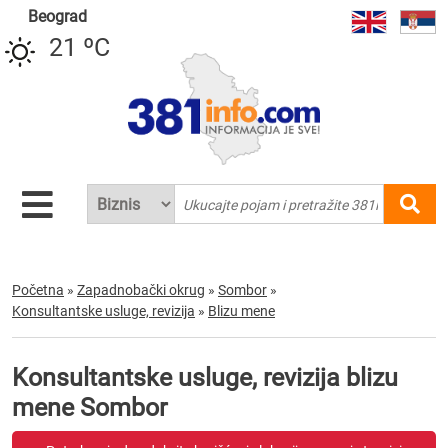
Beograd
21 ºC
Početna
»
Zapadnobački okrug
»
Sombor
»
Konsultantske usluge, revizija
»
Blizu mene
Konsultantske usluge, revizija blizu
mene Sombor