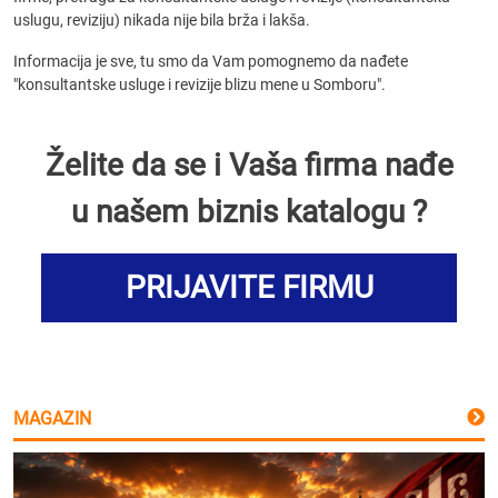
uslugu, reviziju) nikada nije bila brža i lakša.
Informacija je sve, tu smo da Vam pomognemo da nađete
"konsultantske usluge i revizije blizu mene u Somboru".
Želite da se i Vaša firma nađe
u našem biznis katalogu ?
PRIJAVITE FIRMU
MAGAZIN