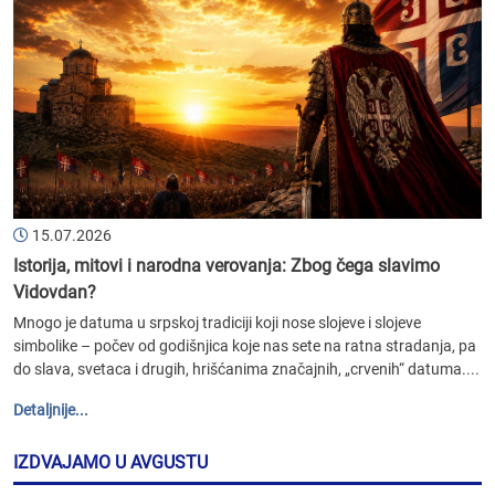
15.07.2026
Istorija, mitovi i narodna verovanja: Zbog čega slavimo
Vidovdan?
Mnogo je datuma u srpskoj tradiciji koji nose slojeve i slojeve
simbolike – počev od godišnjica koje nas sete na ratna stradanja, pa
do slava, svetaca i drugih, hrišćanima značajnih, „crvenih“ datuma....
Detaljnije...
IZDVAJAMO U AVGUSTU