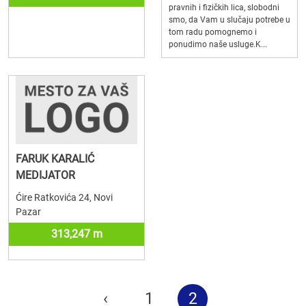
pravnih i fizičkih lica, slobodni
smo, da Vam u slučaju potrebe u
tom radu pomognemo i
ponudimo naše usluge.K...
FARUK KARALIĆ
MEDIJATOR
Ćire Ratkovića 24, Novi
Pazar
313,247 m
‹
1
2