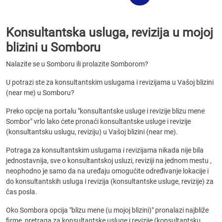
Konsultantska usluga, revizija u mojoj
blizini u Somboru
Nalazite se u Somboru ili prolazite Somborom?
U potrazi ste za konsultantskim uslugama i revizijama u Vašoj blizini
(near me) u Somboru?
Preko opcije na portalu "konsultantske usluge i revizije blizu mene
Sombor" vrlo lako ćete pronaći konsultantske usluge i revizije
(konsultantsku uslugu, reviziju) u Vašoj blizini (near me).
Potraga za konsultantskim uslugama i revizijama nikada nije bila
jednostavnija, sve o konsultantskoj usluzi, reviziji na jednom mestu ,
neophodno je samo da na uređaju omogućite određivanje lokacije i
do konsultantskih usluga i revizija (konsultantske usluge, revizije) za
čas posla.
Oko Sombora opcija "blizu mene (u mojoj blizini)" pronalazi najbliže
firme, pretraga za konsultantske usluge i revizije (konsultantsku