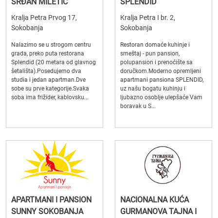
SRĐAN MILETIĆ
SPLENDID
Kralja Petra Prvog 17,
Kralja Petra I br. 2,
Sokobanja
Sokobanja
Nalazimo se u strogom centru
Restoran domaće kuhinje i
grada, preko puta restorana
smeštaj - pun pansion,
Splendid (20 metara od glavnog
polupansion i prenoćište sa
šetališta).Posedujemo dva
doručkom.Moderno opremljeni
studia i jedan apartman.Dve
apartmani pansiona SPLENDID,
sobe su prve kategorije.Svaka
uz našu bogatu kuhinju i
soba ima frižider, kablovsku...
ljubazno osoblje ulepšaće Vam
boravak u S...
APARTMANI I PANSION
NACIONALNA KUĆA
SUNNY SOKOBANJA
GURMANOVA TAJNA I