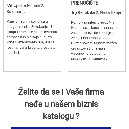
PRENOĆIŠTE
Mitropolita Mihaila 2,
Sokobanja
Trg Republike 2, Niška Banja
Pansion Sunny se nalazi u
Kombi - minibus prevoz Niš
strogom centru Sokobanje. U
Gurmanova Tajna - mogućnost
skloplu hotela se nalazi restoran
zakupa za sve destinacije u
domaće kuhinje koja nudi sve
zemlji i inostranstvu.Sa
vrste sveže kuvanih jela, jela sa
Gurmanovom Tajnom možete
roštilja, jela a la carte, više vrsta
organizovati dnevna i
ribe. Usl...
višednevna putovanja,
organizovati skupove, z...
Želite da se i Vaša firma
nađe u našem biznis
katalogu ?