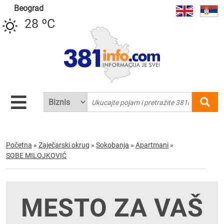
Beograd
28 ºC
Početna
»
Zaječarski okrug
»
Sokobanja
»
Apartmani
»
SOBE MILOJKOVIĆ