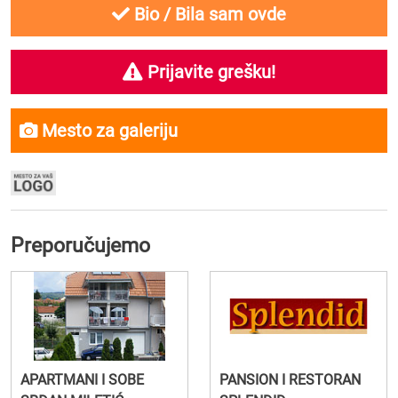
Bio / Bila sam ovde
Prijavite grešku!
Mesto za galeriju
Preporučujemo
APARTMANI I SOBE
PANSION I RESTORAN