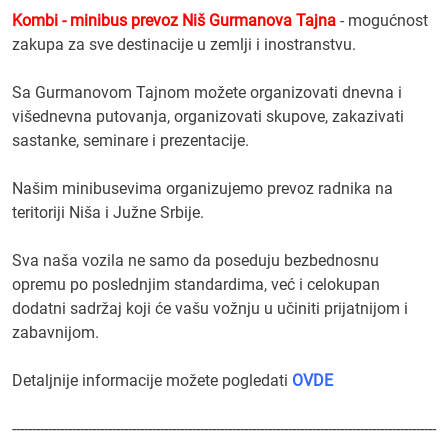
Kombi - minibus prevoz Niš Gurmanova Tajna
- mogućnost
zakupa za sve destinacije u zemlji i inostranstvu.
Sa Gurmanovom Tajnom možete organizovati dnevna i
višednevna putovanja, organizovati skupove, zakazivati
sastanke, seminare i prezentacije.
Našim minibusevima organizujemo prevoz radnika na
teritoriji Niša i Južne Srbije.
Sva naša vozila ne samo da poseduju bezbednosnu
opremu po poslednjim standardima, već i celokupan
dodatni sadržaj koji će vašu vožnju u učiniti prijatnijom i
zabavnijom.
Detaljnije informacije možete pogledati
OVDE
----------------------------------------------------------------------------------------------------------