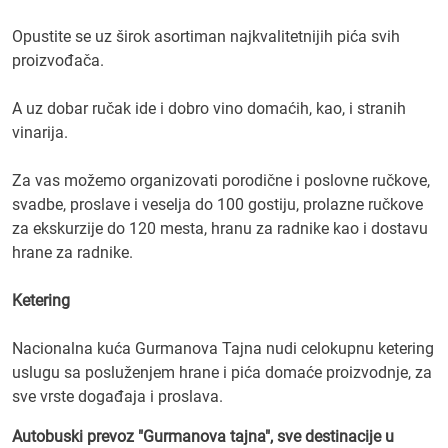
Opustite se uz širok asortiman najkvalitetnijih pića svih
proizvođača.
A uz dobar ručak ide i dobro vino domaćih, kao, i stranih
vinarija.
Za vas možemo organizovati porodične i poslovne ručkove,
svadbe, proslave i veselja do 100 gostiju, prolazne ručkove
za ekskurzije do 120 mesta, hranu za radnike kao i dostavu
hrane za radnike.
Ketering
Nacionalna kuća Gurmanova Tajna nudi celokupnu ketering
uslugu sa posluženjem hrane i pića domaće proizvodnje, za
sve vrste događaja i proslava.
Autobuski prevoz "Gurmanova tajna", sve destinacije u