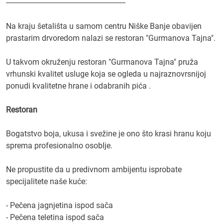
------------------------------------------------------------
Na kraju šetališta u samom centru Niške Banje obavijen
prastarim drvoredom nalazi se restoran "Gurmanova Tajna".
U takvom okruženju restoran "Gurmanova Tajna" pruža
vrhunski kvalitet usluge koja se ogleda u najraznovrsnijoj
ponudi kvalitetne hrane i odabranih pića .
Restoran
Bogatstvo boja, ukusa i svežine je ono što krasi hranu koju
sprema profesionalno osoblje.
Ne propustite da u predivnom ambijentu isprobate
specijalitete naše kuće:
- Pečena jagnjetina ispod sača
- Pečena teletina ispod sača