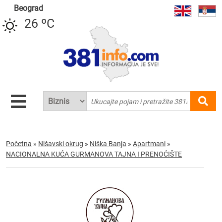
Beograd
26 ºC
Početna
»
Nišavski okrug
»
Niška Banja
»
Apartmani
»
NACIONALNA KUĆA GURMANOVA TAJNA I PRENOĆIŠTE