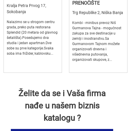
PRENOĆIŠTE
Kralja Petra Prvog 17,
Sokobanja
Trg Republike 2, Niška Banja
Nalazimo se u strogom centru
Kombi - minibus prevoz Niš
grada, preko puta restorana
Gurmanova Tajna - mogućnost
Splendid (20 metara od glavnog
zakupa za sve destinacije u
šetališta).Posedujemo dva
zemlji i inostranstvu.Sa
studia i jedan apartman.Dve
Gurmanovom Tajnom možete
sobe su prve kategorije.Svaka
organizovati dnevna i
soba ima frižider, kablovsku...
višednevna putovanja,
organizovati skupove, z...
Želite da se i Vaša firma
nađe u našem biznis
katalogu ?