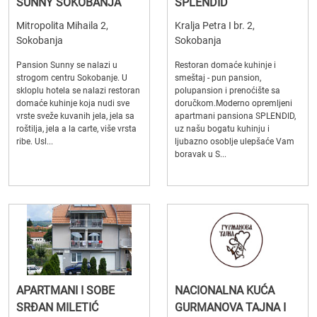
SUNNY SOKOBANJA
SPLENDID
Mitropolita Mihaila 2,
Kralja Petra I br. 2,
Sokobanja
Sokobanja
Pansion Sunny se nalazi u
Restoran domaće kuhinje i
strogom centru Sokobanje. U
smeštaj - pun pansion,
skloplu hotela se nalazi restoran
polupansion i prenoćište sa
domaće kuhinje koja nudi sve
doručkom.Moderno opremljeni
vrste sveže kuvanih jela, jela sa
apartmani pansiona SPLENDID,
roštilja, jela a la carte, više vrsta
uz našu bogatu kuhinju i
ribe. Usl...
ljubazno osoblje ulepšaće Vam
boravak u S...
APARTMANI I SOBE
NACIONALNA KUĆA
SRĐAN MILETIĆ
GURMANOVA TAJNA I