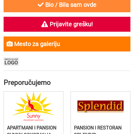
Bio / Bila sam ovde
Prijavite grešku!
Mesto za galeriju
Preporučujemo
APARTMANI I PANSION
PANSION I RESTORAN