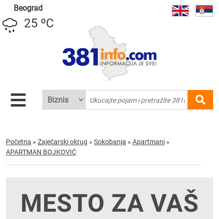
Beograd
25 ºC
Početna
»
Zaječarski okrug
»
Sokobanja
»
Apartmani
»
APARTMAN BOJKOVIĆ