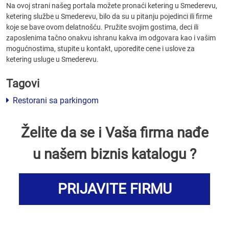
Na ovoj strani našeg portala možete pronaći ketering u Smederevu,
ketering službe u Smederevu, bilo da su u pitanju pojedinci ili firme
koje se bave ovom delatnošću. Pružite svojim gostima, deci ili
zaposlenima tačno onakvu ishranu kakva im odgovara kao i vašim
mogućnostima, stupite u kontakt, uporedite cene i uslove za
ketering usluge u Smederevu.
Tagovi
Restorani sa parkingom
Želite da se i Vaša firma nađe
u našem biznis katalogu ?
PRIJAVITE FIRMU