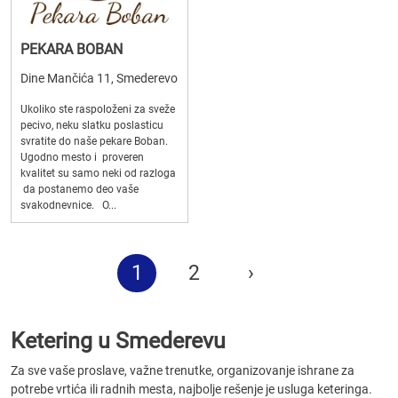
PEKARA BOBAN
Dine Mančića 11, Smederevo
Ukoliko ste raspoloženi za sveže
pecivo, neku slatku poslasticu
svratite do naše pekare Boban.
Ugodno mesto i proveren
kvalitet su samo neki od razloga
da postanemo deo vaše
svakodnevnice. O...
1
2
›
Ketering u Smederevu
Za sve vaše proslave, važne trenutke, organizovanje ishrane za
potrebe vrtića ili radnih mesta, najbolje rešenje je usluga keteringa.