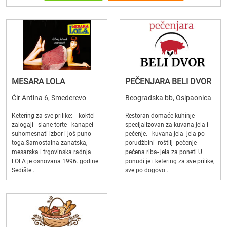
MESARA LOLA
PEČENJARA BELI DVOR
Ćir Antina 6, Smederevo
Beogradska bb, Osipaonica
Ketering za sve prilike: - koktel
Restoran domaće kuhinje
zalogaji - slane torte - kanapei -
specijalizovan za kuvana jela i
suhomesnati izbor i još puno
pečenje. - kuvana jela- jela po
toga.Samostalna zanatska,
porudžbini- roštilj- pečenje-
mesarska i trgovinska radnja
pečena riba- jela za poneti U
LOLA je osnovana 1996. godine.
ponudi je i ketering za sve prilike,
Sedište...
sve po dogovo...