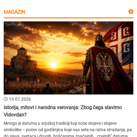
MAGAZIN
15.07.2026
Istorija, mitovi i narodna verovanja: Zbog čega slavimo
Vidovdan?
Mnogo je datuma u srpskoj tradiciji koji nose slojeve i slojeve
simbolike – počev od godišnjica koje nas sete na ratna stradanja, pa
do slava, svetaca i drugih, hrišćanima značajnih, „crvenih“ datuma....