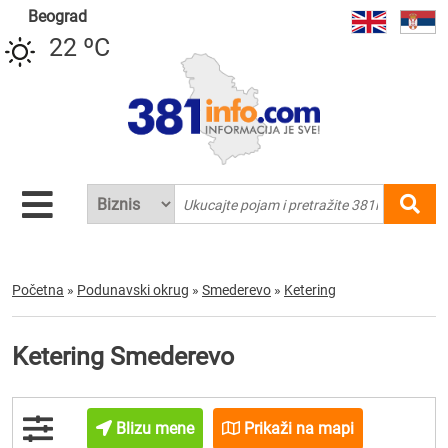
Beograd
22 ºC
Početna
»
Podunavski okrug
»
Smederevo
»
Ketering
Ketering Smederevo
Blizu mene
Prikaži na mapi