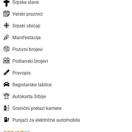
Srpske slave
Verski praznici
Srpski običaji
Manifestacije
Pozivni brojevi
Poštanski brojevi
Pravopis
Registarske tablice
Autokarta Srbije
Granični prelazi kamere
Punjači za električne automobile