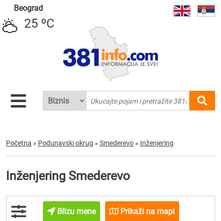
Beograd
25 ºC
Početna
»
Podunavski okrug
»
Smederevo
»
Inženjering
Inženjering Smederevo
Blizu mene
Prikaži na mapi