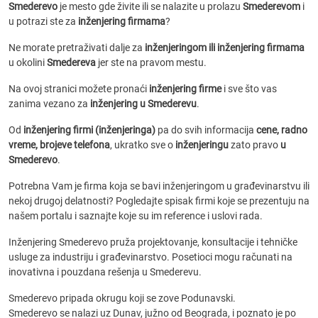
Smederevo
je mesto gde živite ili se nalazite u prolazu
Smederevom
i
u potrazi ste za
inženjering firmama
?
Ne morate pretraživati dalje za
inženjeringom ili inženjering firmama
u okolini
Smedereva
jer ste na pravom mestu.
Na ovoj stranici možete pronaći
inženjering firme
i sve što vas
zanima vezano za
inženjering u Smederevu
.
Od
inženjering firmi (inženjeringa)
pa do svih informacija
cene, radno
vreme, brojeve telefona
, ukratko sve o
inženjeringu
zato pravo
u
Smederevo
.
Potrebna Vam je firma koja se bavi inženjeringom u građevinarstvu ili
nekoj drugoj delatnosti? Pogledajte spisak firmi koje se prezentuju na
našem portalu i saznajte koje su im reference i uslovi rada.
Inženjering Smederevo pruža projektovanje, konsultacije i tehničke
usluge za industriju i građevinarstvo. Posetioci mogu računati na
inovativna i pouzdana rešenja u Smederevu.
Smederevo pripada okrugu koji se zove Podunavski.
Smederevo se nalazi uz Dunav, južno od Beograda, i poznato je po