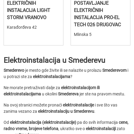
ELEKTRIČNIH
POSTAVLJANJE
INSTALACIJA LIGHT
ELEKTRIČNIH
STORM VRANOVO
INSTALACIJA PRO-EL
TECH 026 DRUGOVAC
Karađorđeva 42
Mlinska 5
Elektroinstalacija u Smederevu
Smederevo
je mesto gde živite ili se nalazite u prolazu
Smederevom
i
u potrazi ste za
elektroinstalacijama
?
Ne morate pretraživati dalje za
elektroinstalacijom ili
elektroinstalacijama
u okolini
Smedereva
jer ste na pravom mestu.
Na ovoj stranici možete pronaći
elektroinstalacije
i sve što vas
zanima vezano za
elektroinstalaciju u Smederevu
.
Od
elektroinstalacija (elektroinstalacije)
pa do svih informacija
cene,
radno vreme, brojeve telefona
, ukratko sve o
elektroinstalaciji
zato