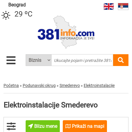
Beograd
29 ºC
Početna
»
Podunavski okrug
»
Smederevo
»
Elektroinstalacije
Elektroinstalacije Smederevo
Blizu mene
Prikaži na mapi