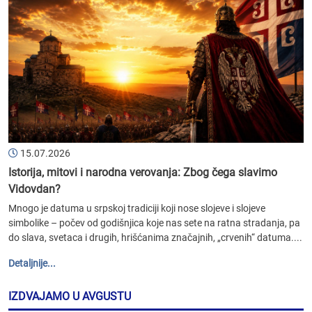
15.07.2026
Istorija, mitovi i narodna verovanja: Zbog čega slavimo
Vidovdan?
Mnogo je datuma u srpskoj tradiciji koji nose slojeve i slojeve
simbolike – počev od godišnjica koje nas sete na ratna stradanja, pa
do slava, svetaca i drugih, hrišćanima značajnih, „crvenih“ datuma....
Detaljnije...
IZDVAJAMO U AVGUSTU