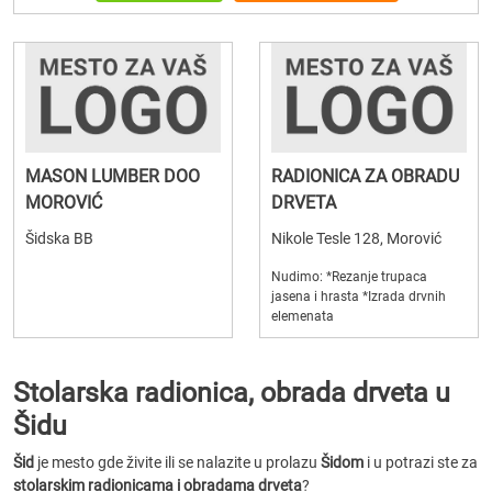
MASON LUMBER DOO
RADIONICA ZA OBRADU
MOROVIĆ
DRVETA
Šidska BB
Nikole Tesle 128, Morović
Nudimo: *Rezanje trupaca
jasena i hrasta *Izrada drvnih
elemenata
Stolarska radionica, obrada drveta u
Šidu
Šid
je mesto gde živite ili se nalazite u prolazu
Šidom
i u potrazi ste za
stolarskim radionicama i obradama drveta
?