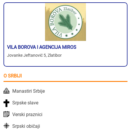
VILA BOROVA I AGENCIJA MIROS
Jovanke Jeftanović 5, Zlatibor
O SRBIJI
Manastiri Srbije
Srpske slave
Verski praznici
Srpski običaji