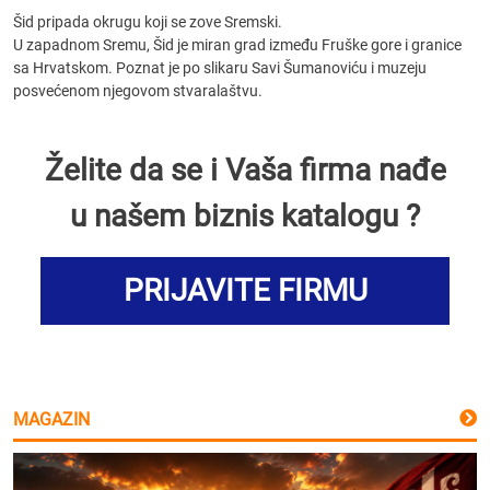
Šid pripada okrugu koji se zove Sremski.
U zapadnom Sremu, Šid je miran grad između Fruške gore i granice
sa Hrvatskom. Poznat je po slikaru Savi Šumanoviću i muzeju
posvećenom njegovom stvaralaštvu.
Želite da se i Vaša firma nađe
u našem biznis katalogu ?
PRIJAVITE FIRMU
MAGAZIN