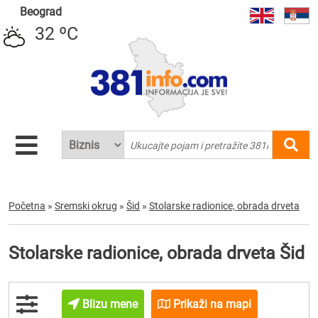
Beograd
32 ºC
Početna
»
Sremski okrug
»
Šid
»
Stolarske radionice, obrada drveta
Stolarske radionice, obrada drveta Šid
Blizu mene
Prikaži na mapi