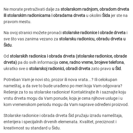
Ne morate pretraživati dalje za
stolarskom radnjom, obradom drveta
ili stolarskim radionicama i obradama drveta
u okolini
Šida
jer ste na
pravom mestu.
Na ovoj stranici možete pronaći
stolarske radionice i obrade drveta
i
sve što vas zanima vezano za
stolarsku radionicu, obradu drveta u
Šidu
.
Od
stolarskih radionica i obrada drveta (stolarske radionice, obrade
drveta)
pa do svih informacija
cene, radno vreme, brojeve telefona
,
ukratko sve o
stolarskoj radionici, obradi drveta
zato pravo
u Šid
.
Potreban Vam je novi sto, prozor ili nova vrata...? Ili celokupan
nameštaj, a da sve to bude urađeno po meri koja Vam odgovara?
Rešenje za to su stolarske radionice! Kontaktirajte ih i saznajte koju
vrstu drveta mogu da Vam ponude, koja je cena njihove usluge i u
kom vremenskom periodu mogu da Vam naprave određeni proizvod.
Stolarske radionice i obrada drveta Šid pružaju izradu nameštaja,
enterijera i specijalnih drvenih elemenata. Kvalitet, preciznost i
kreativnost su standard u Šidu.