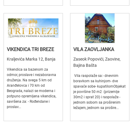
VIKENDICA TRI BREZE
VILA ZAOVLJANKA
Kraljevića Marka 12, Banja
Zaseok Popovići, Zaovine,
Bajina Bašta
Vikendica sa bazenom za
odmor, proslave i nezaboravna
Vila raspolaže sa:- dnevnim
druženja. Na svega 5 km od
boravkom sa kuhinjom- dve
Aranđelovca i 70 km od
spavaće sobe- kupatilomObjekat
Beograda, nalazi se moderna i
je površine 50 m2 (prizemlje
potpuno opremljena vikendica,
30m2 i sprat 20) i raspolaže -
savršena za: - Rođendane i
jednom sobom sa proširenim
proslav...
ležajem, jednom sa prošire...