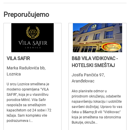
Preporučujemo
VILA SAFIR
B&B VILA VIDIKOVAC -
HOTELSKI SMEŠTAJ
Marka Radulovića bb,
Loznica
Josifa Pančića 97,
Aranđelovac
U srcu Loznice smeštena je
moderno opremljena "VILA
Ako planirate odmor u
SAFIR", koja je u vlasništvu
prirodnom okruženju, odaberite
porodice Mitrić. Vila Safir
najsavršeniju lokaciju i uobličite
raspolaže sa smeštajnim
savršeni doživljaj. Upravo to vas
kapacitetom od 24 sobe i 72
čeka u B&amp;B vili "Vidikovac"
ležaja. Sam kompleks vile
koja je smeštena na obroncima
podrazumeva i...
Bukulje, okruže...