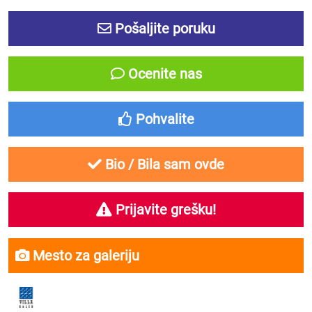
Pošaljite poruku
Ocenite nas
Pohvalite
Bio / Bila sam ovde
Prijavite grešku!
Mesto za galeriju