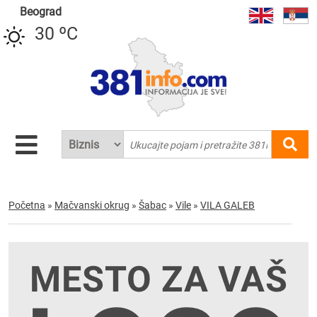
Beograd
30 ºC
Početna
»
Mačvanski okrug
»
Šabac
»
Vile
»
VILA GALEB