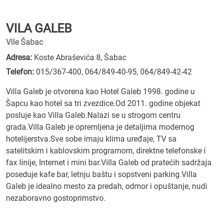
VILA GALEB
Vile Šabac
Adresa:
Koste Abraševića 8, Šabac
Telefon:
015/367-400
,
064/849-40-95
,
064/849-42-42
Villa Galeb je otvorena kao Hotel Galeb 1998. godine u
Šapcu kao hotel sa tri zvezdice.Od 2011. godine objekat
posluje kao Villa Galeb.Nalazi se u strogom centru
grada.Villa Galeb je opremljena je detaljima modernog
hotelijerstva.Sve sobe imaju klima uređaje, TV sa
satelitskim i kablovskim programom, direktne telefonske i
fax linije, Internet i mini bar.Villa Galeb od pratećih sadržaja
poseduje kafe bar, letnju baštu i sopstveni parking.Villa
Galeb je idealno mesto za predah, odmor i opuštanje, nudi
nezaboravno gostoprimstvo.