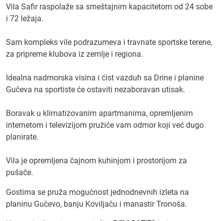
Vila Safir raspolaže sa smeštajnim kapacitetom od 24 sobe
i 72 ležaja.
Sam kompleks vile podrazumeva i travnate sportske terene,
za pripreme klubova iz zemlje i regiona.
Idealna nadmorska visina i ćist vazduh sa Drine i planine
Gučeva na sportiste će ostaviti nezaboravan utisak.
Boravak u klimatizovanim apartmanima, opremljenim
internetom i televizijom pružiće vam odmor koji već dugo
planirate.
Vila je opremljena čajnom kuhinjom i prostorijom za
pušače.
Gostima se pruža mogućnost jednodnevnih izleta na
planinu Gučevo, banju Koviljaču i manastir Tronoša.