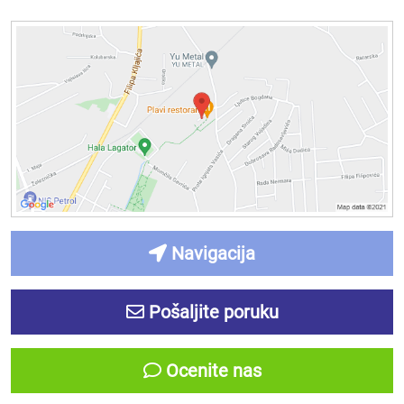
Navigacija
Pošaljite poruku
Ocenite nas