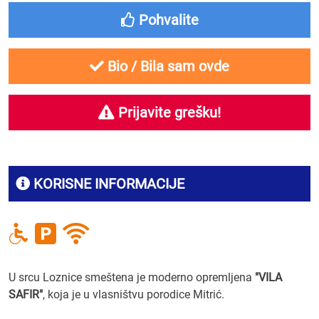
Pohvalite
Bio / Bila sam ovde
Prijavite grešku!
KORISNE INFORMACIJE
U srcu Loznice smeštena je moderno opremljena
"VILA
SAFIR"
, koja je u vlasništvu porodice Mitrić.