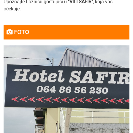
Upoznajte Loznicu gostujući u
"VILI SAFIR"
, koja vas
očekuje.
FOTO