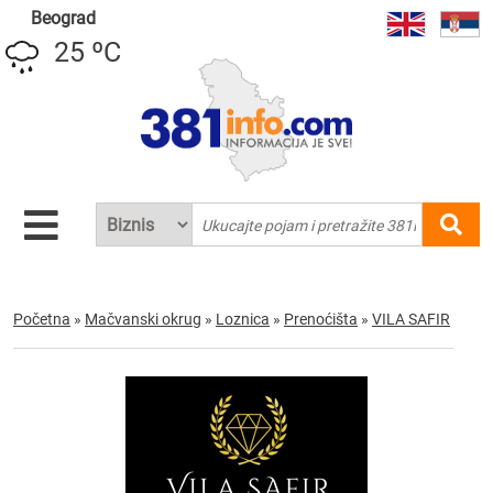
Beograd
25 ºC
Početna
»
Mačvanski okrug
»
Loznica
»
Prenoćišta
»
VILA SAFIR