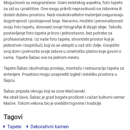
Mogućnosti su neograničene. Osim estetskog aspekta, foto tapete
za zid su i praktične. One mogu prikriti nepravilnosti na zidovima ili
dodati dubinu prostoru. Naši visokokvalitetni materijali osiguravaju
dugotrajnost i postojanost boja. Naravno, možete i personalizovati
svoju foto tapetu, donoseći svoje fotografije ili dizajn ideje. Takođe,
postavljanje foto tapeta je brzo i jednostavno, bez potrebe za
profesionalcima. Uz naše foto tapete, stvorićete prostor koji je
jedinstven i inspirišući, koji će se uklopiti u vaš stil i želje. Osvježite
svoj dom i pretvorite svoje zidove u umetničko platno koje govori o
vama. Tapete Šabac sve na jednom mestu.
Tapete Šabac obuhvataju prodaju, montažu i restauraciju tapeta za
enterijere. Posetioci mogu unaprediti izgled i estetiku prostora u
Šapcu.
Šabac pripada okrugu koji se zove Mačvanski.
Na obali Save, Šabac je grad bogate prošlosti i važan kulturni centar
Mačve. Tokom vekova bio je središte trgovine i tradicije.
Tagovi
Tapete
Dekorativni kamen