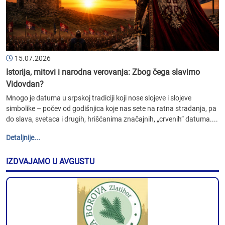
15.07.2026
Istorija, mitovi i narodna verovanja: Zbog čega slavimo
Vidovdan?
Mnogo je datuma u srpskoj tradiciji koji nose slojeve i slojeve
simbolike – počev od godišnjica koje nas sete na ratna stradanja, pa
do slava, svetaca i drugih, hrišćanima značajnih, „crvenih“ datuma....
Detaljnije...
IZDVAJAMO U AVGUSTU