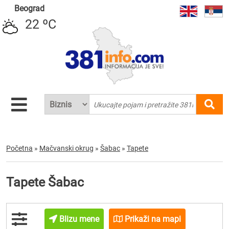
Beograd
22 ºC
Početna
»
Mačvanski okrug
»
Šabac
»
Tapete
Tapete Šabac
Blizu mene
Prikaži na mapi