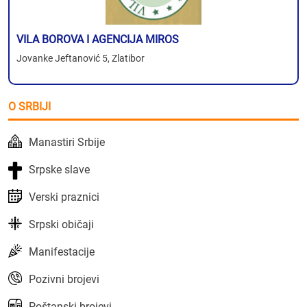
VILA BOROVA I AGENCIJA MIROS
Jovanke Jeftanović 5, Zlatibor
O SRBIJI
Manastiri Srbije
Srpske slave
Verski praznici
Srpski običaji
Manifestacije
Pozivni brojevi
Poštanski brojevi