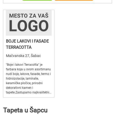
BOJE LAKOVI I FASADE
TERRACOTTA
Mačvanska 27, Šabac
"Boje i lakovi Terracotta" je
farbara koja u svom asortimanu
nudi boje, lakove, fasade, termo i
hidroizolacije, laminate,
keramičke pločice, prirodni
dekorativni kamen i
tapete.Zastupamo najkvalitetni...
Tapeta u Šapcu