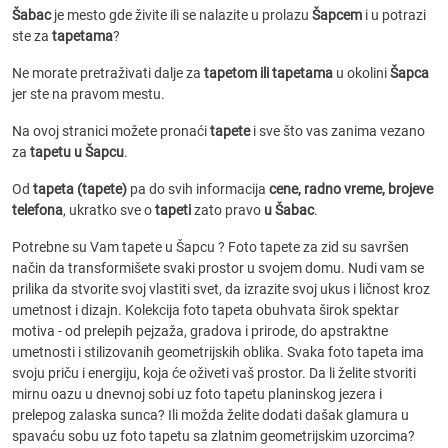
Šabac
je mesto gde živite ili se nalazite u prolazu
Šapcem
i u potrazi
ste za
tapetama
?
Ne morate pretraživati dalje za
tapetom ili tapetama
u okolini
Šapca
jer ste na pravom mestu.
Na ovoj stranici možete pronaći
tapete
i sve što vas zanima vezano
za
tapetu u Šapcu
.
Od
tapeta (tapete)
pa do svih informacija
cene, radno vreme, brojeve
telefona
, ukratko sve o
tapeti
zato pravo
u Šabac
.
Potrebne su Vam tapete u Šapcu ? Foto tapete za zid su savršen
način da transformišete svaki prostor u svojem domu. Nudi vam se
prilika da stvorite svoj vlastiti svet, da izrazite svoj ukus i ličnost kroz
umetnost i dizajn. Kolekcija foto tapeta obuhvata širok spektar
motiva - od prelepih pejzaža, gradova i prirode, do apstraktne
umetnosti i stilizovanih geometrijskih oblika. Svaka foto tapeta ima
svoju priču i energiju, koja će oživeti vaš prostor. Da li želite stvoriti
mirnu oazu u dnevnoj sobi uz foto tapetu planinskog jezera i
prelepog zalaska sunca? Ili možda želite dodati dašak glamura u
spavaću sobu uz foto tapetu sa zlatnim geometrijskim uzorcima?