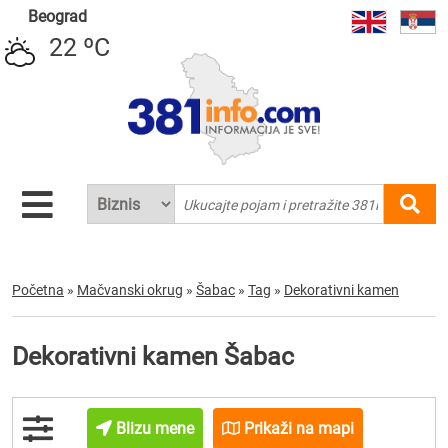
Beograd
22 ºC
Početna
»
Mačvanski okrug
»
Šabac
»
Tag
»
Dekorativni kamen
Dekorativni kamen Šabac
Blizu mene
Prikaži na mapi