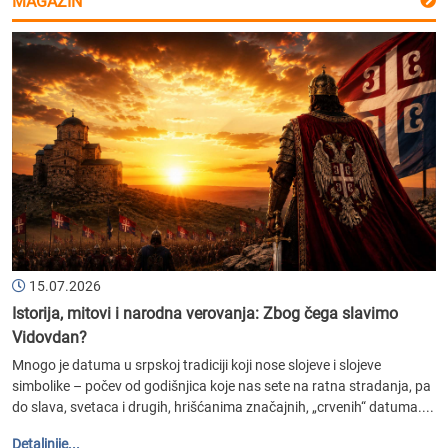
MAGAZIN
15.07.2026
Istorija, mitovi i narodna verovanja: Zbog čega slavimo
Vidovdan?
Mnogo je datuma u srpskoj tradiciji koji nose slojeve i slojeve
simbolike – počev od godišnjica koje nas sete na ratna stradanja, pa
do slava, svetaca i drugih, hrišćanima značajnih, „crvenih“ datuma....
Detaljnije...