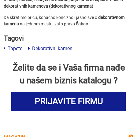
dekorativnih kamenova (dekorativnog kamena)
Da skratimo priču, konačno koncizno i jasno sve o
dekorativnom
kamenu
na jednom mestu, zato pravo
Šabac
.
Tagovi
Tapete
Dekorativni kamen
Želite da se i Vaša firma nađe
u našem biznis katalogu ?
PRIJAVITE FIRMU