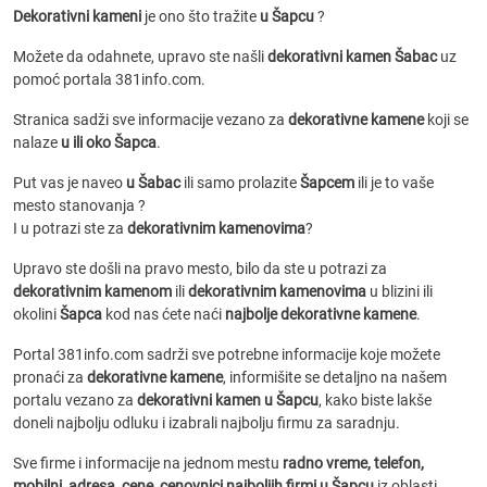
Dekorativni kameni
je ono što tražite
u Šapcu
?
Možete da odahnete, upravo ste našli
dekorativni kamen Šabac
uz
pomoć portala 381info.com.
Stranica sadži sve informacije vezano za
dekorativne kamene
koji se
nalaze
u ili oko Šapca
.
Put vas je naveo
u Šabac
ili samo prolazite
Šapcem
ili je to vaše
mesto stanovanja ?
I u potrazi ste za
dekorativnim kamenovima
?
Upravo ste došli na pravo mesto, bilo da ste u potrazi za
dekorativnim kamenom
ili
dekorativnim kamenovima
u blizini ili
okolini
Šapca
kod nas ćete naći
najbolje dekorativne kamene
.
Portal 381info.com sadrži sve potrebne informacije koje možete
pronaći za
dekorativne kamene
, informišite se detaljno na našem
portalu vezano za
dekorativni kamen u Šapcu
, kako biste lakše
doneli najbolju odluku i izabrali najbolju firmu za saradnju.
Sve firme i informacije na jednom mestu
radno vreme, telefon,
mobilni, adresa, cene, cenovnici
najboljih firmi u Šapcu
iz oblasti