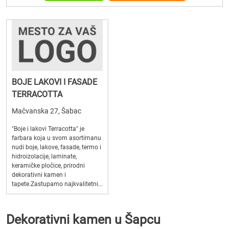
BOJE LAKOVI I FASADE
TERRACOTTA
Mačvanska 27, Šabac
"Boje i lakovi Terracotta" je
farbara koja u svom asortimanu
nudi boje, lakove, fasade, termo i
hidroizolacije, laminate,
keramičke pločice, prirodni
dekorativni kamen i
tapete.Zastupamo najkvalitetni...
Dekorativni kamen u Šapcu