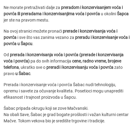
Ne morate pretraživati dalje za
preradom i konzervisanjem voća i
povrća ili preradama i konzervisanjima voća i povrća
u okolini
Šapca
jer ste na pravom mestu.
Na ovoj stranici možete pronaći
prerade i konzervisanja voća i
povrća
i sve što vas zanima vezano za
preradu i konzervisanje voća i
povrća u Šapcu
.
Od
prerada i konzervisanja voća i povrća (prerade i konzervisanja
voća i povrća)
pa do svih informacija
cene, radno vreme, brojeve
telefona
, ukratko sve o
preradi i konzervisanju voća i povrća
zato
pravo
u Šabac
.
Prerada i konzervisanje voća i povrća Šabac nudi tehnologiju,
opremu i savete za očuvanje kvaliteta. Posetioci mogu unaprediti
efikasnost i trajnost proizvoda u Šapcu.
Šabac pripada okrugu koji se zove Mačvanski.
Na obali Save, Šabac je grad bogate prošlosti i važan kulturni centar
Mačve. Tokom vekova bio je središte trgovine i tradicije.