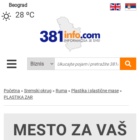
Beograd
28 ºC
Početna
»
Sremski okrug
»
Ruma
»
Plastika i plastične mase
»
PLASTIKA ZAR