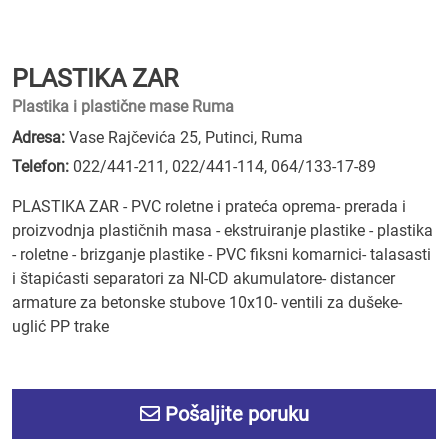
PLASTIKA ZAR
Plastika i plastične mase Ruma
Adresa:
Vase Rajčevića 25, Putinci, Ruma
Telefon:
022/441-211
,
022/441-114
,
064/133-17-89
PLASTIKA ZAR - PVC roletne i prateća oprema- prerada i
proizvodnja plastičnih masa - ekstruiranje plastike - plastika
- roletne - brizganje plastike - PVC fiksni komarnici- talasasti
i štapićasti separatori za NI-CD akumulatore- distancer
armature za betonske stubove 10x10- ventili za dušeke-
uglić PP trake
Pošaljite poruku