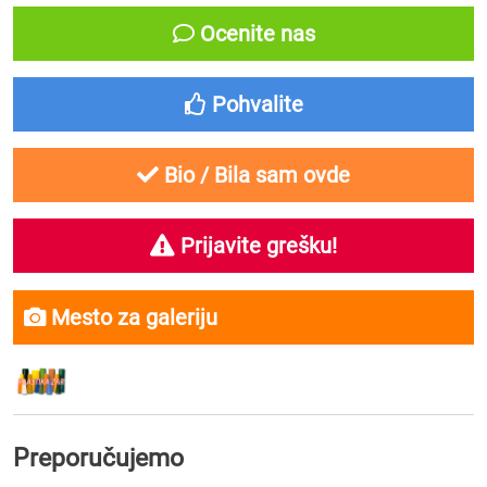
Ocenite nas
Pohvalite
Bio / Bila sam ovde
Prijavite grešku!
Mesto za galeriju
Preporučujemo