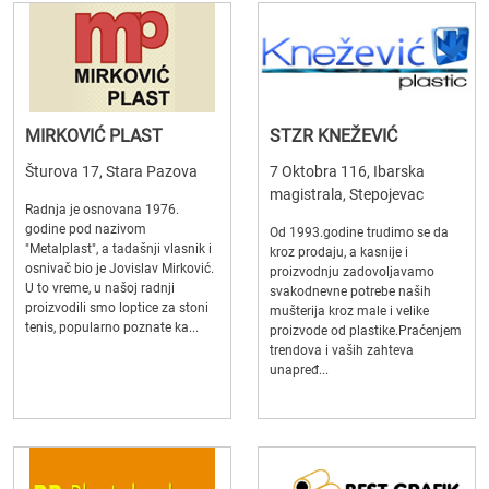
MIRKOVIĆ PLAST
STZR KNEŽEVIĆ
Šturova 17, Stara Pazova
7 Oktobra 116, Ibarska
magistrala, Stepojevac
Radnja je osnovana 1976.
godine pod nazivom
Od 1993.godine trudimo se da
"Metalplast", a tadašnji vlasnik i
kroz prodaju, a kasnije i
osnivač bio je Jovislav Mirković.
proizvodnju zadovoljavamo
U to vreme, u našoj radnji
svakodnevne potrebe naših
proizvodili smo loptice za stoni
mušterija kroz male i velike
tenis, popularno poznate ka...
proizvode od plastike.Praćenjem
trendova i vaših zahteva
unapređ...