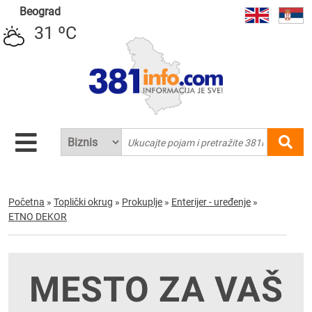
Beograd
31 ºC
Početna
»
Toplički okrug
»
Prokuplje
»
Enterijer - uređenje
»
ETNO DEKOR