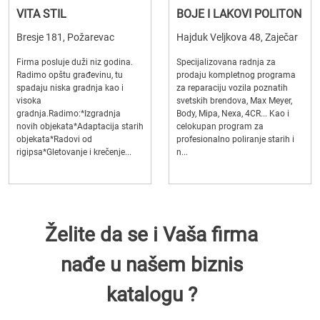
VITA STIL
BOJE I LAKOVI POLITON
Bresje 181, Požarevac
Hajduk Veljkova 48, Zaječar
Firma posluje duži niz godina.
Specijalizovana radnja za
Radimo opštu građevinu, tu
prodaju kompletnog programa
spadaju niska gradnja kao i
za reparaciju vozila poznatih
visoka
svetskih brendova, Max Meyer,
gradnja.Radimo:*Izgradnja
Body, Mipa, Nexa, 4CR... Kao i
novih objekata*Adaptacija starih
celokupan program za
objekata*Radovi od
profesionalno poliranje starih i
rigipsa*Gletovanje i krečenje...
n...
Želite da se i Vaša firma
nađe u našem biznis
katalogu ?