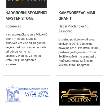
NADGROBNI SPOMENICI
KAMENOREZAC MIMI
MASTER STONE
GRANIT
Požarevac
Hadži Prodanova 18,
Šašilovac
Kamenorezačka radnja Milojević
Granit – Master Stone iz
Uspešno poslujemo od svog
Kruševca već više od 40 godina
osnivanja 2015. godine uz
neguje tradiciju i veštinu obrade
povoljne cene i kvalitetnu izradu,
prirodnog kamena.
poštovanje dogovora i rokova.
Specijalizovani su za izradu i
Sedište naše firme se nalazi u
restauraciju nadgrobnih
Kruševcu, mesto Šašilovac.
spomen...
Vršimo izradu nadgrobni...