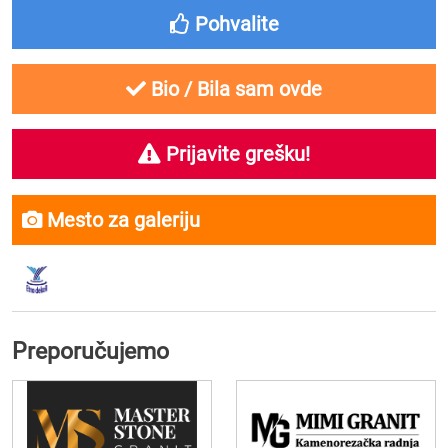
Pohvalite
Bio / Bila sam ovde
Prijavite grešku!
Mesto za galeriju
Preporučujemo