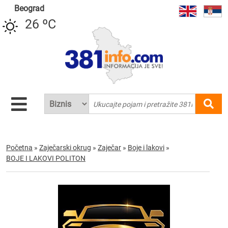
Beograd
26 ºC
Početna
»
Zaječarski okrug
»
Zaječar
»
Boje i lakovi
»
BOJE I LAKOVI POLITON