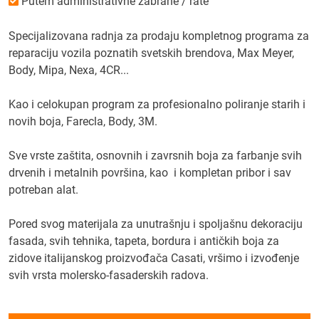
Putem administrativne zabrane / rate
Specijalizovana radnja za prodaju kompletnog programa za
reparaciju vozila poznatih svetskih brendova, Max Meyer,
Body, Mipa, Nexa, 4CR...
Kao i celokupan program za profesionalno poliranje starih i
novih boja, Farecla, Body, 3M.
Sve vrste zaštita, osnovnih i zavrsnih boja za farbanje svih
drvenih i metalnih površina, kao i kompletan pribor i sav
potreban alat.
Pored svog materijala za unutrašnju i spoljašnu dekoraciju
fasada, svih tehnika, tapeta, bordura i antičkih boja za
zidove italijanskog proizvođača Casati, vršimo i izvođenje
svih vrsta molersko-fasaderskih radova.