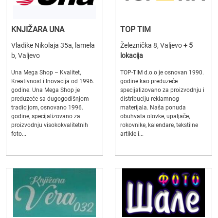
KNJIŽARA UNA
TOP TIM
Vladike Nikolaja 35a, lamela
Železnička 8, Valjevo
+ 5
b, Valjevo
lokacija
Una Mega Shop – Kvalitet,
TOP-TIM d.o.o je osnovan 1990.
Kreativnost i Inovacija od 1996.
godine kao preduzeće
godine. Una Mega Shop je
specijalizovano za proizvodnju i
preduzeće sa dugogodišnjom
distribuciju reklamnog
tradicijom, osnovano 1996.
materijala. Naša ponuda
godine, specijalizovano za
obuhvata olovke, upaljače,
proizvodnju visokokvalitetnih
rokovnike, kalendare, tekstilne
foto...
artikle i...