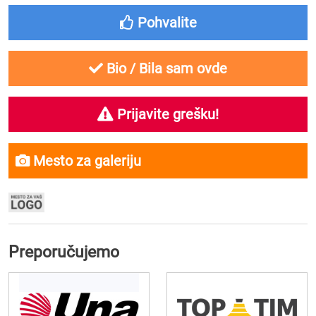
Pohvalite
Bio / Bila sam ovde
Prijavite grešku!
Mesto za galeriju
Preporučujemo