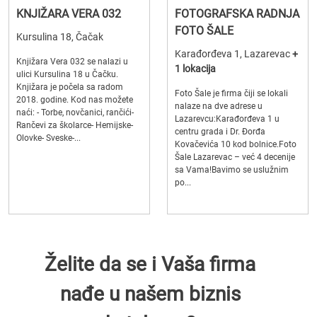
KNJIŽARA VERA 032
FOTOGRAFSKA RADNJA
FOTO ŠALE
Kursulina 18, Čačak
Karađorđeva 1, Lazarevac
+
Knjižara Vera 032 se nalazi u
1 lokacija
ulici Kursulina 18 u Čačku.
Knjižara je počela sa radom
Foto Šale je firma čiji se lokali
2018. godine. Kod nas možete
nalaze na dve adrese u
naći: - Torbe, novčanici, rančići-
Lazarevcu:Karađorđeva 1 u
Rančevi za školarce- Hemijske-
centru grada i Dr. Đorđa
Olovke- Sveske-...
Kovačevića 10 kod bolnice.Foto
Šale Lazarevac – već 4 decenije
sa Vama!Bavimo se uslužnim
po...
Želite da se i Vaša firma
nađe u našem biznis