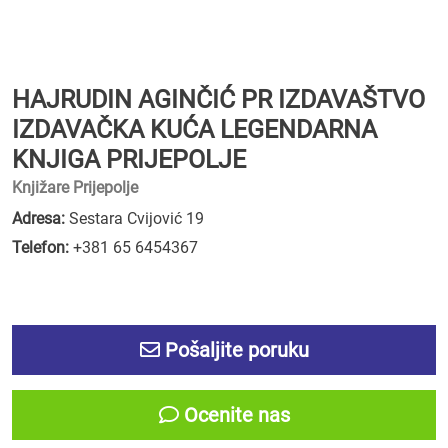
HAJRUDIN AGINČIĆ PR IZDAVAŠTVO
IZDAVAČKA KUĆA LEGENDARNA
KNJIGA PRIJEPOLJE
Knjižare Prijepolje
Adresa:
Sestara Cvijović 19
Telefon:
+381 65 6454367
Pošaljite poruku
Ocenite nas