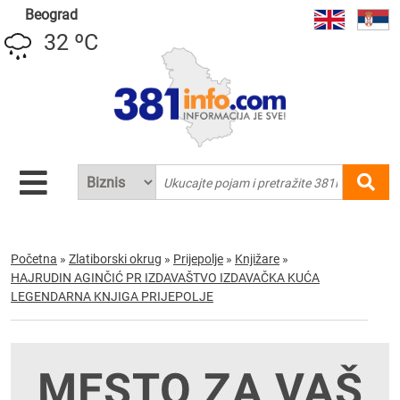
Beograd
32 ºC
Početna
»
Zlatiborski okrug
»
Prijepolje
»
Knjižare
»
HAJRUDIN AGINČIĆ PR IZDAVAŠTVO IZDAVAČKA KUĆA
LEGENDARNA KNJIGA PRIJEPOLJE