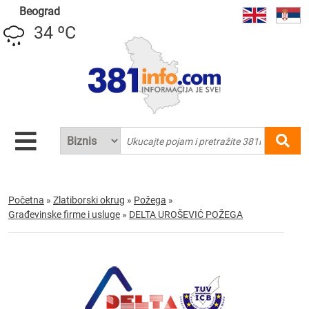
Beograd
34 ºC
Početna
»
Zlatiborski okrug
»
Požega
»
Građevinske firme i usluge
»
DELTA UROŠEVIĆ POŽEGA