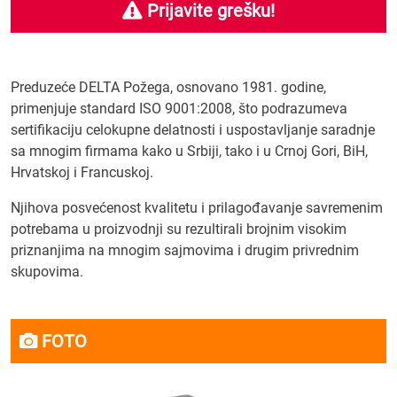
Prijavite grešku!
Preduzeće DELTA Požega, osnovano 1981. godine,
primenjuje standard ISO 9001:2008, što podrazumeva
sertifikaciju celokupne delatnosti i uspostavljanje saradnje
sa mnogim firmama kako u Srbiji, tako i u Crnoj Gori, BiH,
Hrvatskoj i Francuskoj.
Njihova posvećenost kvalitetu i prilagođavanje savremenim
potrebama u proizvodnji su rezultirali brojnim visokim
priznanjima na mnogim sajmovima i drugim privrednim
skupovima.
FOTO