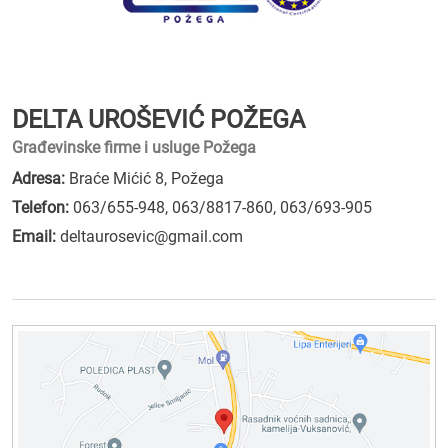
DELTA UROŠEVIĆ POŽEGA
Građevinske firme i usluge Požega
Adresa:
Braće Mićić 8, Požega
Telefon:
063/655-948
,
063/8817-860
,
063/693-905
Email:
deltaurosevic@gmail.com