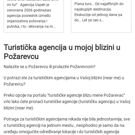
Plana turs... Od najjeftinijih do
mi tu!" Agencija Uspeh je
najskupljih destinacija.
osnovana 2006 godine,kao
Ekskurzije od jednog dana pa
agencija posrednik između
do... Let za ceo s...
organizatora putovanja i
putnika, i to:- letovanja na m...
Turistička agencija u mojoj blizini u
Požarevcu
Nalazite se u Požarevcu ili prolazite Požarevcom?
U potrazi ste za turističkim agencijama u Vašoj blizini (near me) u
Požarevcu?
Preko opcije na portalu "turističke agencije blizu mene Požarevac"
vrlo lako ćete pronaći turističke agencije (turističku agenciju) u Vašoj
blizini (near me).
Potraga za turističkim agencijama nikada nije bila jednostavnija, sve
o turističkoj agenciji na jednom mestu , neophodno je samo da na
uređaju omogućite određivanje lokacije i do turističkih agencija