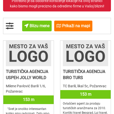
Potrebno je da odobrite korišćenje lokacije na ovoj stranici
kako bismo mogli precizno da odredimo firme u Vašoj blizini!
Blizu mene
Prikaži na mapi
TURISTIČKA AGENCIJA
TURISTIČKA AGENCIJA
USPEH JOLLY WORLD
BIRO TURS
Milene Pavlović Barili 1/6,
TC Barili, likal 5c, Požarevac
Požarevac
153 m
153 m
Ovlašćeni agent za prodaju
turističkih aranžmana za 2010.
"Svet je onoliko interesantan
Kontiki travel Beograd, Lui travel,
koliko smo radoznali. Zato smo