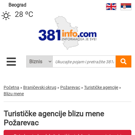
Beograd
28 ºC
Početna
»
Braničevski okrug
»
Požarevac
»
Turističke agencije
»
Blizu mene
Turističke agencije blizu mene
Požarevac