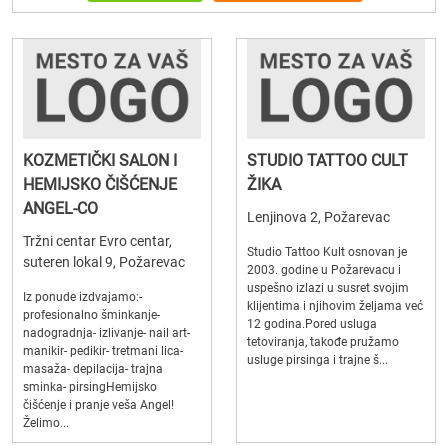
KOZMETIČKI SALON I
STUDIO TATTOO CULT
HEMIJSKO ČIŠĆENJE
ŽIKA
ANGEL-CO
Lenjinova 2, Požarevac
Tržni centar Evro centar,
Studio Tattoo Kult osnovan je
suteren lokal 9, Požarevac
2003. godine u Požarevacu i
uspešno izlazi u susret svojim
Iz ponude izdvajamo:-
klijentima i njihovim željama već
profesionalno šminkanje-
12 godina.Pored usluga
nadogradnja- izlivanje- nail art-
tetoviranja, takođe pružamo
manikir- pedikir- tretmani lica-
usluge pirsinga i trajne š...
masaža- depilacija- trajna
sminka- pirsingHemijsko
čišćenje i pranje veša Angel!
Želimo...