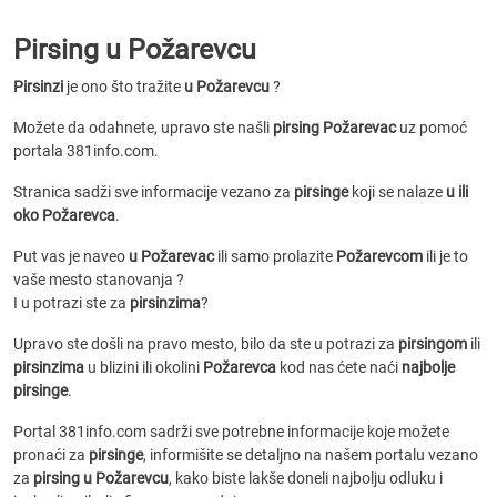
Pirsing u Požarevcu
Pirsinzi
je ono što tražite
u Požarevcu
?
Možete da odahnete, upravo ste našli
pirsing Požarevac
uz pomoć
portala 381info.com.
Stranica sadži sve informacije vezano za
pirsinge
koji se nalaze
u ili
oko Požarevca
.
Put vas je naveo
u Požarevac
ili samo prolazite
Požarevcom
ili je to
vaše mesto stanovanja ?
I u potrazi ste za
pirsinzima
?
Upravo ste došli na pravo mesto, bilo da ste u potrazi za
pirsingom
ili
pirsinzima
u blizini ili okolini
Požarevca
kod nas ćete naći
najbolje
pirsinge
.
Portal 381info.com sadrži sve potrebne informacije koje možete
pronaći za
pirsinge
, informišite se detaljno na našem portalu vezano
za
pirsing u Požarevcu
, kako biste lakše doneli najbolju odluku i