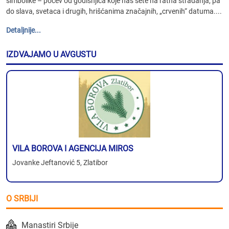
simbolike – počev od godišnjica koje nas sete na ratna stradanja, pa
do slava, svetaca i drugih, hrišćanima značajnih, „crvenih“ datuma....
Detaljnije...
IZDVAJAMO U AVGUSTU
VILA BOROVA I AGENCIJA MIROS
Jovanke Jeftanović 5, Zlatibor
O SRBIJI
Manastiri Srbije