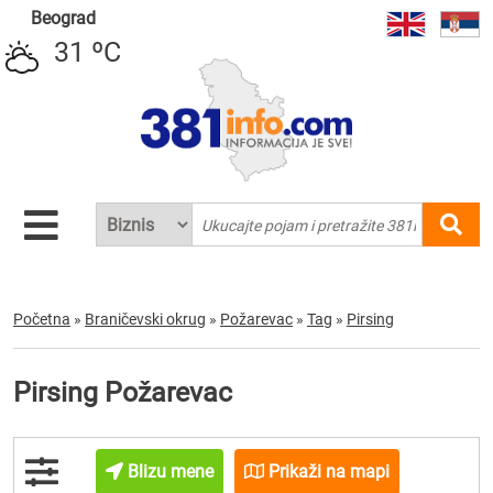
Beograd
31 ºC
Početna
»
Braničevski okrug
»
Požarevac
»
Tag
»
Pirsing
Pirsing Požarevac
Blizu mene
Prikaži na mapi