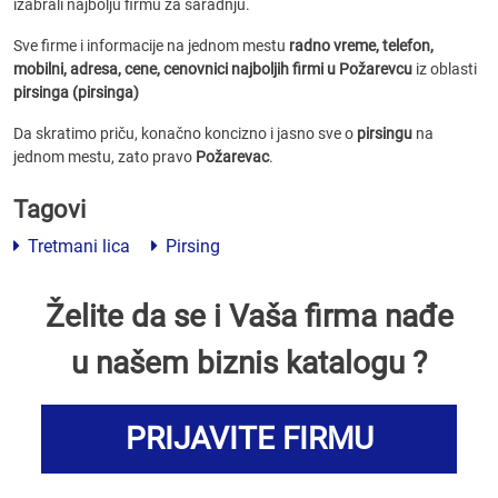
izabrali najbolju firmu za saradnju.
Sve firme i informacije na jednom mestu
radno vreme, telefon,
mobilni, adresa, cene, cenovnici
najboljih firmi u Požarevcu
iz oblasti
pirsinga (pirsinga)
Da skratimo priču, konačno koncizno i jasno sve o
pirsingu
na
jednom mestu, zato pravo
Požarevac
.
Tagovi
Tretmani lica
Pirsing
Želite da se i Vaša firma nađe
u našem biznis katalogu ?
PRIJAVITE FIRMU