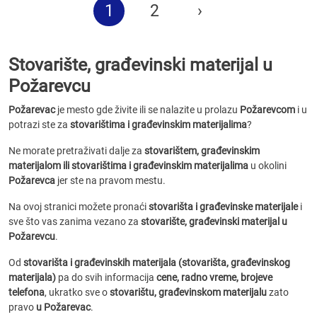
1
2
›
Stovarište, građevinski materijal u
Požarevcu
Požarevac
je mesto gde živite ili se nalazite u prolazu
Požarevcom
i u
potrazi ste za
stovarištima i građevinskim materijalima
?
Ne morate pretraživati dalje za
stovarištem, građevinskim
materijalom ili stovarištima i građevinskim materijalima
u okolini
Požarevca
jer ste na pravom mestu.
Na ovoj stranici možete pronaći
stovarišta i građevinske materijale
i
sve što vas zanima vezano za
stovarište, građevinski materijal u
Požarevcu
.
Od
stovarišta i građevinskih materijala (stovarišta, građevinskog
materijala)
pa do svih informacija
cene, radno vreme, brojeve
telefona
, ukratko sve o
stovarištu, građevinskom materijalu
zato
pravo
u Požarevac
.