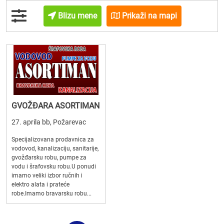
Blizu mene
Prikaži na mapi
GVOŽĐARA ASORTIMAN
27. aprila bb, Požarevac
Specijalizovana prodavnica za
vodovod, kanalizaciju, sanitarije,
gvožđarsku robu, pumpe za
vodu i šrafovsku robu.U ponudi
imamo veliki izbor ručnih i
elektro alata i prateće
robe.Imamo bravarsku robu...