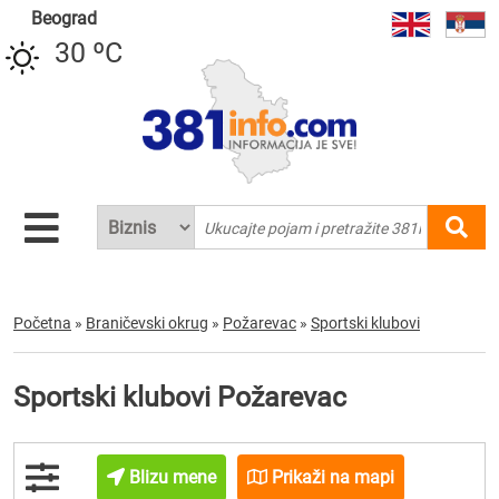
Beograd
30 ºC
Početna
»
Braničevski okrug
»
Požarevac
»
Sportski klubovi
Sportski klubovi Požarevac
Blizu mene
Prikaži na mapi