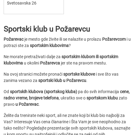
Svetosavska 26
Sportski klub u Požarevcu
Požarevac
je mesto gde živite ili se nalazite u prolazu
Požarevcom
i u
potrazi ste za
sportskim klubovima
?
Ne morate pretraživati dalje za
sportskim klubom ili sportskim
klubovima
u okolini
Požarevca
jer ste na pravom mestu.
Na ovoj stranici možete pronaći
sportske klubove
i sve što vas
zanima vezano za
sportski klub u Požarevcu
.
Od
sportskih klubova (sportskog kluba)
pa do svih informacija
cene,
radno vreme, brojeve telefona
, ukratko sve o
sportskom klubu
zato
pravo
u Požarevac
.
Želite da trenirate neki sport, ali ne znate koji bi klub bio najbolji za
Vas? Interesuje Vas cena članarine i Šta Vam je sve neophodno za
tako nešto? Pogledajte prezentacije svih sportskih klubova, saznajte
u kom sportu su najtrofejniji i odlučite se za neki od njih.