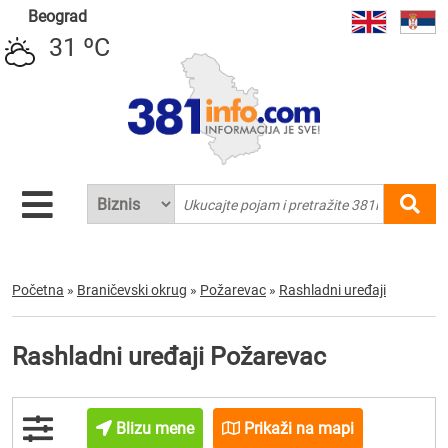
Beograd
31 ºC
Početna
»
Braničevski okrug
»
Požarevac
»
Rashladni uređaji
Rashladni uređaji Požarevac
Blizu mene
Prikaži na mapi