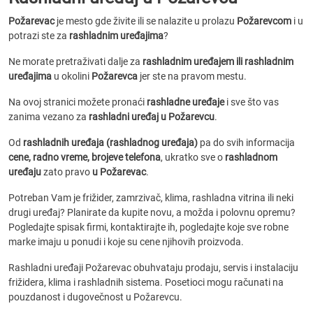
Požarevac
je mesto gde živite ili se nalazite u prolazu
Požarevcom
i u
potrazi ste za
rashladnim uređajima
?
Ne morate pretraživati dalje za
rashladnim uređajem ili rashladnim
uređajima
u okolini
Požarevca
jer ste na pravom mestu.
Na ovoj stranici možete pronaći
rashladne uređaje
i sve što vas
zanima vezano za
rashladni uređaj u Požarevcu
.
Od
rashladnih uređaja (rashladnog uređaja)
pa do svih informacija
cene, radno vreme, brojeve telefona
, ukratko sve o
rashladnom
uređaju
zato pravo
u Požarevac
.
Potreban Vam je frižider, zamrzivač, klima, rashladna vitrina ili neki
drugi uređaj? Planirate da kupite novu, a možda i polovnu opremu?
Pogledajte spisak firmi, kontaktirajte ih, pogledajte koje sve robne
marke imaju u ponudi i koje su cene njihovih proizvoda.
Rashladni uređaji Požarevac obuhvataju prodaju, servis i instalaciju
frižidera, klima i rashladnih sistema. Posetioci mogu računati na
pouzdanost i dugovečnost u Požarevcu.