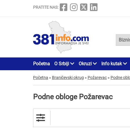
PRATITE NAS:
Početna
O Srbiji
Okruzi
Info kutak
Početna
»
Braničevski okrug
»
Požarevac
»
Podne obl
Podne obloge Požarevac