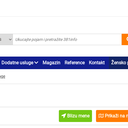
Dodatne usluge
Magazin
Reference
Kontakt
Žensko 
oge
Blizu mene
Prikaži na 