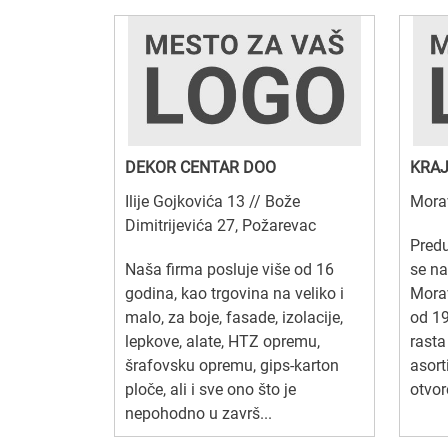
DEKOR CENTAR DOO
KRAJ
Ilije Gojkovića 13 // Bože
Mora
Dimitrijevića 27, Požarevac
Pred
Naša firma posluje više od 16
se na
godina, kao trgovina na veliko i
Morav
malo, za boje, fasade, izolacije,
od 19
lepkove, alate, HTZ opremu,
rasta
šrafovsku opremu, gips-karton
asort
ploče, ali i sve ono što je
otvor
nepohodno u završ...