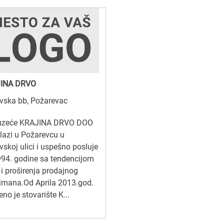
INA DRVO
vska bb, Požarevac
uzeće KRAJINA DRVO DOO
lazi u Požarevcu u
skoj ulici i uspešno posluje
94. godine sa tendencijom
 i proširenja prodajnog
imana.Od Aprila 2013.god.
eno je stovarište K...