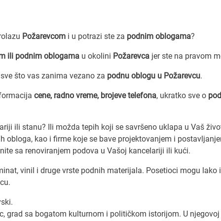
prolazu
Požarevcom
i u potrazi ste za
podnim oblogama
?
 ili podnim oblogama
u okolini
Požarevca
jer ste na pravom m
 sve što vas zanima vezano za
podnu oblogu u Požarevcu
.
nformacija
cene, radno vreme, brojeve telefona
, ukratko sve o
pod
iji ili stanu? Ili možda tepih koji se savršeno uklapa u Vaš životn
h obloga, kao i firme koje se bave projektovanjem i postavljanj
nite sa renoviranjem podova u Vašoj kancelariji ili kući.
at, vinil i druge vrste podnih materijala. Posetioci mogu lako i
vcu.
ski.
, grad sa bogatom kulturnom i političkom istorijom. U njegovoj 