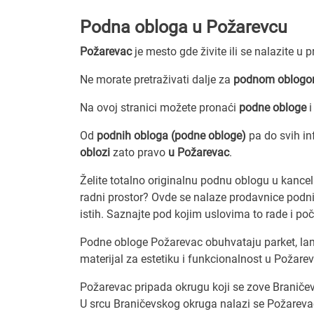
Podna obloga u Požarevcu
Požarevac
je mesto gde živite ili se nalazite u 
Ne morate pretraživati dalje za
podnom oblogom
Na ovoj stranici možete pronaći
podne obloge
i
Od
podnih obloga (podne obloge)
pa do svih i
oblozi
zato pravo
u Požarevac
.
Želite totalno originalnu podnu oblogu u kancelar
radni prostor? Ovde se nalaze prodavnice podni
istih. Saznajte pod kojim uslovima to rade i poč
Podne obloge Požarevac obuhvataju parket, lamin
materijal za estetiku i funkcionalnost u Požare
Požarevac pripada okrugu koji se zove Braničev
U srcu Braničevskog okruga nalazi se Požarevac