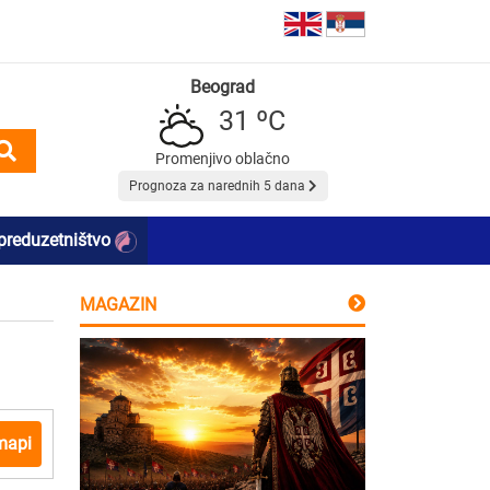
Beograd
31 ºC
Promenjivo oblačno
Prognoza za narednih 5 dana
preduzetništvo
MAGAZIN
mapi