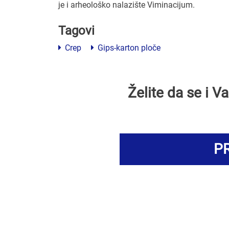
je i arheološko nalazište Viminacijum.
Tagovi
Crep
Gips-karton ploče
Želite da se i 
PR