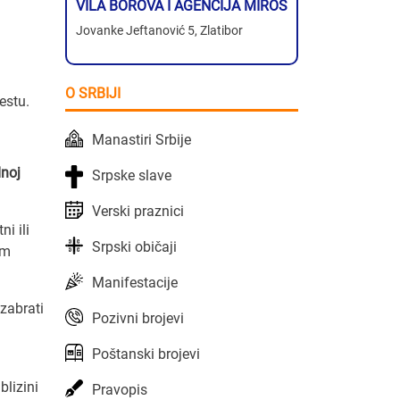
VILA BOROVA I AGENCIJA MIROS
Jovanke Jeftanović 5, Zlatibor
O SRBIJI
estu.
Manastiri Srbije
noj
Srpske slave
Verski praznici
i ili
Srpski običaji
em
Manifestacije
zabrati
Pozivni brojevi
Poštanski brojevi
blizini
Pravopis