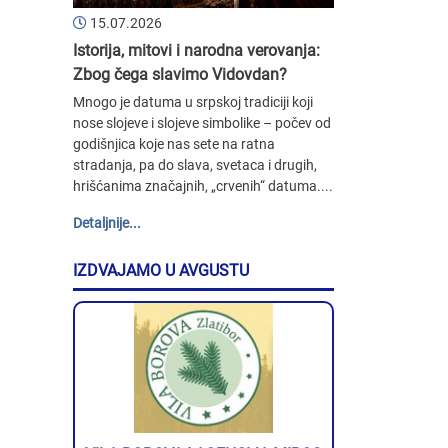
15.07.2026
Istorija, mitovi i narodna verovanja:
Zbog čega slavimo Vidovdan?
Mnogo je datuma u srpskoj tradiciji koji
nose slojeve i slojeve simbolike – počev od
godišnjica koje nas sete na ratna
stradanja, pa do slava, svetaca i drugih,
hrišćanima značajnih, „crvenih“ datuma....
Detaljnije...
IZDVAJAMO U AVGUSTU