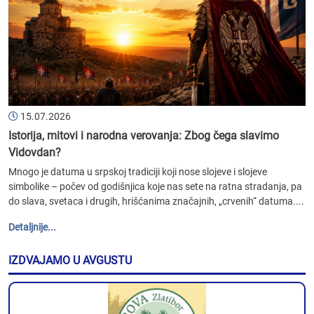
15.07.2026
Istorija, mitovi i narodna verovanja: Zbog čega slavimo
Vidovdan?
Mnogo je datuma u srpskoj tradiciji koji nose slojeve i slojeve
simbolike – počev od godišnjica koje nas sete na ratna stradanja, pa
do slava, svetaca i drugih, hrišćanima značajnih, „crvenih“ datuma....
Detaljnije...
IZDVAJAMO U AVGUSTU