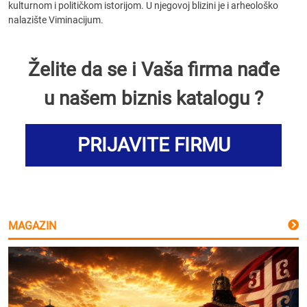
kulturnom i političkom istorijom. U njegovoj blizini je i arheološko
nalazište Viminacijum.
Želite da se i Vaša firma nađe
u našem biznis katalogu ?
PRIJAVITE FIRMU
MAGAZIN