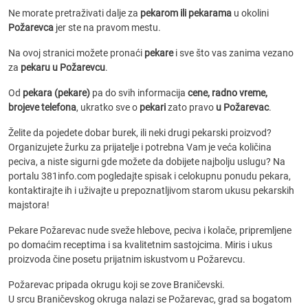
Ne morate pretraživati dalje za
pekarom ili pekarama
u okolini
Požarevca
jer ste na pravom mestu.
Na ovoj stranici možete pronaći
pekare
i sve što vas zanima vezano
za
pekaru u Požarevcu
.
Od
pekara (pekare)
pa do svih informacija
cene, radno vreme,
brojeve telefona
, ukratko sve o
pekari
zato pravo
u Požarevac
.
Želite da pojedete dobar burek, ili neki drugi pekarski proizvod?
Organizujete žurku za prijatelje i potrebna Vam je veća količina
peciva, a niste sigurni gde možete da dobijete najbolju uslugu? Na
portalu 381info.com pogledajte spisak i celokupnu ponudu pekara,
kontaktirajte ih i uživajte u prepoznatljivom starom ukusu pekarskih
majstora!
Pekare Požarevac nude sveže hlebove, peciva i kolače, pripremljene
po domaćim receptima i sa kvalitetnim sastojcima. Miris i ukus
proizvoda čine posetu prijatnim iskustvom u Požarevcu.
Požarevac pripada okrugu koji se zove Braničevski.
U srcu Braničevskog okruga nalazi se Požarevac, grad sa bogatom