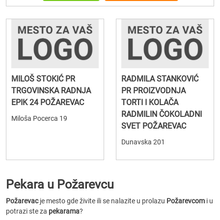
MILOŠ STOKIĆ PR
RADMILA STANKOVIĆ
TRGOVINSKA RADNJA
PR PROIZVODNJA
EPIK 24 POŽAREVAC
TORTI I KOLAČA
RADMILIN ČOKOLADNI
Miloša Pocerca 19
SVET POŽAREVAC
Dunavska 201
Pekara u Požarevcu
Požarevac
je mesto gde živite ili se nalazite u prolazu
Požarevcom
i u
potrazi ste za
pekarama
?