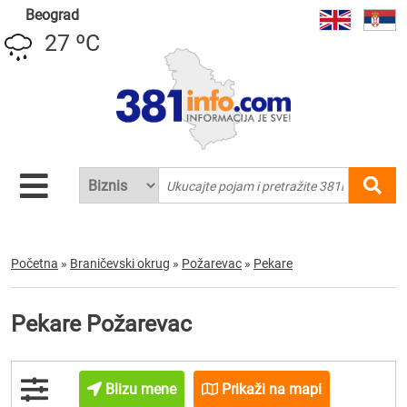
Beograd
27 ºC
Početna
»
Braničevski okrug
»
Požarevac
»
Pekare
Pekare Požarevac
Blizu mene
Prikaži na mapi