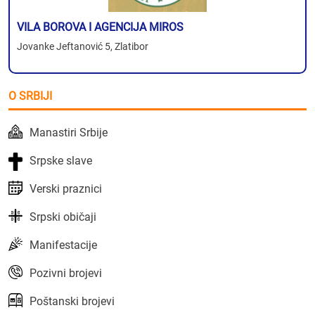
VILA BOROVA I AGENCIJA MIROS
Jovanke Jeftanović 5, Zlatibor
O SRBIJI
Manastiri Srbije
Srpske slave
Verski praznici
Srpski običaji
Manifestacije
Pozivni brojevi
Poštanski brojevi