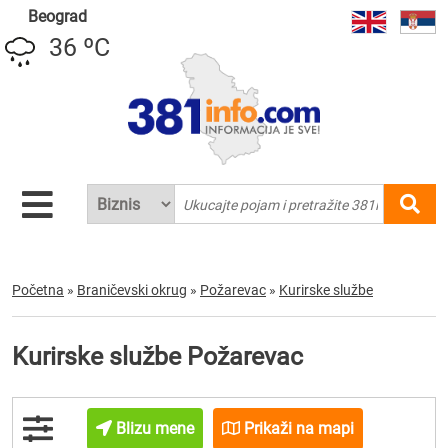
Beograd
36 ºC
Početna
»
Braničevski okrug
»
Požarevac
»
Kurirske službe
Kurirske službe Požarevac
Blizu mene
Prikaži na mapi