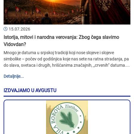
15.07.2026
Istorija, mitovi i narodna verovanja: Zbog čega slavimo
Vidovdan?
Mnogo je datuma u srpskoj tradiciji koji nose slojeve i slojeve
simbolike – počev od godišnjica koje nas sete na ratna stradanja, pa
do slava, svetaca i drugih, hrišćanima značajnih, „crvenih“ datuma....
Detaljnije...
IZDVAJAMO U AVGUSTU