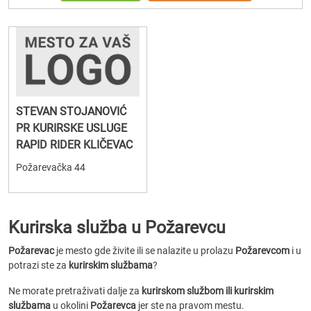
STEVAN STOJANOVIĆ
PR KURIRSKE USLUGE
RAPID RIDER KLIČEVAC
Požarevačka 44
Kurirska služba u Požarevcu
Požarevac
je mesto gde živite ili se nalazite u prolazu
Požarevcom
i u
potrazi ste za
kurirskim službama
?
Ne morate pretraživati dalje za
kurirskom službom ili kurirskim
službama
u okolini
Požarevca
jer ste na pravom mestu.