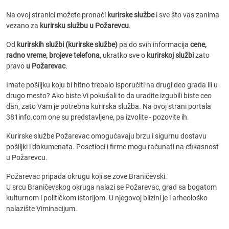
Na ovoj stranici možete pronaći
kurirske službe
i sve što vas zanima
vezano za
kurirsku službu u Požarevcu
.
Od
kurirskih službi (kurirske službe)
pa do svih informacija
cene,
radno vreme, brojeve telefona
, ukratko sve o
kurirskoj službi
zato
pravo
u Požarevac
.
Imate pošiljku koju bi hitno trebalo isporučiti na drugi deo grada ili u
drugo mesto? Ako biste Vi pokušali to da uradite izgubili biste ceo
dan, zato Vam je potrebna kurirska služba. Na ovoj strani portala
381info.com one su predstavljene, pa izvolite - pozovite ih.
Kurirske službe Požarevac omogućavaju brzu i sigurnu dostavu
pošiljki i dokumenata. Posetioci i firme mogu računati na efikasnost
u Požarevcu.
Požarevac pripada okrugu koji se zove Braničevski.
U srcu Braničevskog okruga nalazi se Požarevac, grad sa bogatom
kulturnom i političkom istorijom. U njegovoj blizini je i arheološko
nalazište Viminacijum.