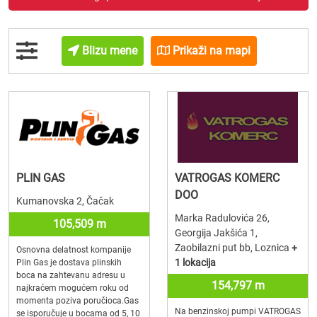
Blizu mene
Prikaži na mapi
PLIN GAS
VATROGAS KOMERC
DOO
Kumanovska 2, Čačak
Marka Radulovića 26,
105,509 m
Georgija Jakšića 1,
Zaobilazni put bb, Loznica
+
Osnovna delatnost kompanije
1 lokacija
Plin Gas je dostava plinskih
boca na zahtevanu adresu u
154,797 m
najkraćem mogućem roku od
momenta poziva poručioca.Gas
Na benzinskoj pumpi VATROGAS
se isporučuje u bocama od 5, 10