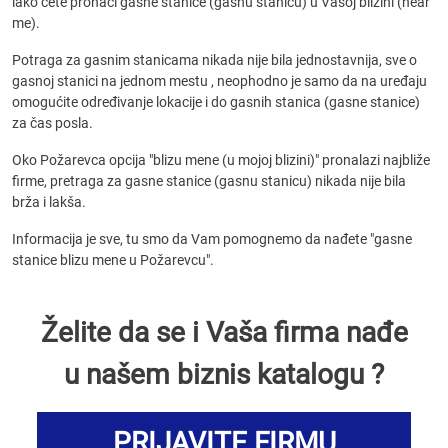
lako ćete pronaći gasne stanice (gasnu stanicu) u Vašoj blizini (near
me).
Potraga za gasnim stanicama nikada nije bila jednostavnija, sve o
gasnoj stanici na jednom mestu , neophodno je samo da na uređaju
omogućite određivanje lokacije i do gasnih stanica (gasne stanice)
za čas posla.
Oko Požarevca opcija "blizu mene (u mojoj blizini)" pronalazi najbliže
firme, pretraga za gasne stanice (gasnu stanicu) nikada nije bila
brža i lakša.
Informacija je sve, tu smo da Vam pomognemo da nađete "gasne
stanice blizu mene u Požarevcu".
Želite da se i Vaša firma nađe
u našem biznis katalogu ?
PRIJAVITE FIRMU