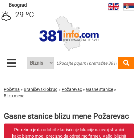
Beograd
29 ºC
Početna
»
Braničevski okrug
»
Požarevac
»
Gasne stanice
»
Blizu mene
Gasne stanice blizu mene Požarevac
Potrebno je da odobrite korišćenje lokacije na ovoj stranici
kako bismo mogli precizno da odredimo firme u Vašoj blizini!