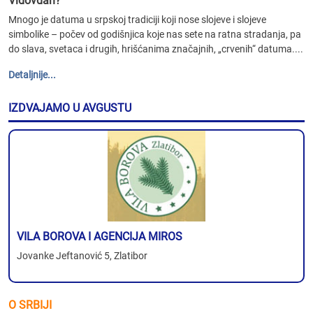
Vidovdan?
Mnogo je datuma u srpskoj tradiciji koji nose slojeve i slojeve
simbolike – počev od godišnjica koje nas sete na ratna stradanja, pa
do slava, svetaca i drugih, hrišćanima značajnih, „crvenih“ datuma....
Detaljnije...
IZDVAJAMO U AVGUSTU
VILA BOROVA I AGENCIJA MIROS
Jovanke Jeftanović 5, Zlatibor
O SRBIJI