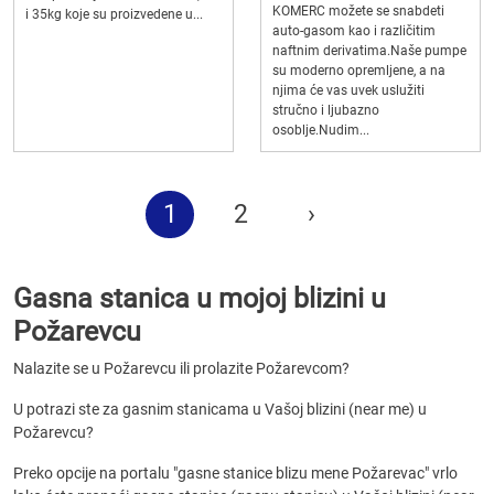
KOMERC možete se snabdeti
i 35kg koje su proizvedene u...
auto-gasom kao i različitim
naftnim derivatima.Naše pumpe
su moderno opremljene, a na
njima će vas uvek uslužiti
stručno i ljubazno
osoblje.Nudim...
1
2
›
Gasna stanica u mojoj blizini u
Požarevcu
Nalazite se u Požarevcu ili prolazite Požarevcom?
U potrazi ste za gasnim stanicama u Vašoj blizini (near me) u
Požarevcu?
Preko opcije na portalu "gasne stanice blizu mene Požarevac" vrlo