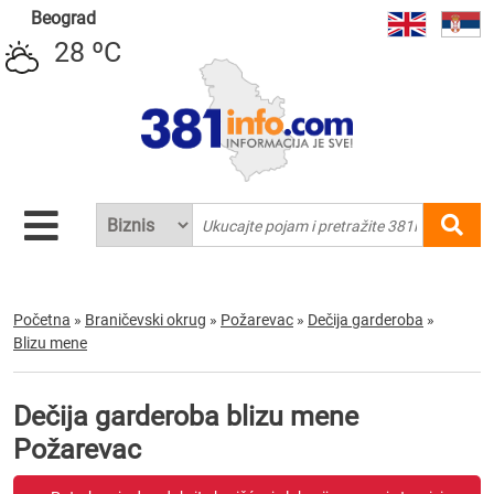
Beograd
28 ºC
Početna
»
Braničevski okrug
»
Požarevac
»
Dečija garderoba
»
Blizu mene
Dečija garderoba blizu mene
Požarevac