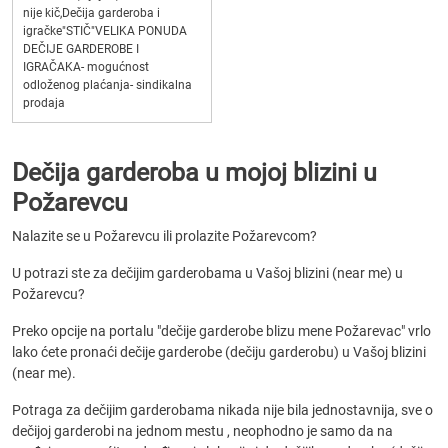
nije kič,Dečija garderoba i
igračke"STIČ"VELIKA PONUDA
DEČIJE GARDEROBE I
IGRAČAKA- mogućnost
odloženog plaćanja- sindikalna
prodaja
Dečija garderoba u mojoj blizini u
Požarevcu
Nalazite se u Požarevcu ili prolazite Požarevcom?
U potrazi ste za dečijim garderobama u Vašoj blizini (near me) u
Požarevcu?
Preko opcije na portalu "dečije garderobe blizu mene Požarevac" vrlo
lako ćete pronaći dečije garderobe (dečiju garderobu) u Vašoj blizini
(near me).
Potraga za dečijim garderobama nikada nije bila jednostavnija, sve o
dečijoj garderobi na jednom mestu , neophodno je samo da na