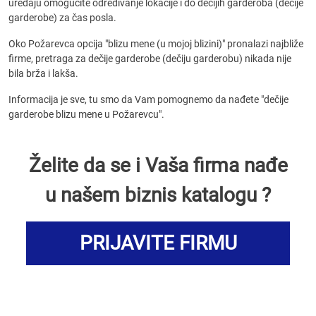
uređaju omogućite određivanje lokacije i do dečijih garderoba (dečije
garderobe) za čas posla.
Oko Požarevca opcija "blizu mene (u mojoj blizini)" pronalazi najbliže
firme, pretraga za dečije garderobe (dečiju garderobu) nikada nije
bila brža i lakša.
Informacija je sve, tu smo da Vam pomognemo da nađete "dečije
garderobe blizu mene u Požarevcu".
Želite da se i Vaša firma nađe
u našem biznis katalogu ?
PRIJAVITE FIRMU