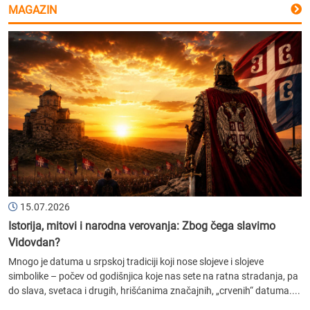
MAGAZIN
15.07.2026
Istorija, mitovi i narodna verovanja: Zbog čega slavimo
Vidovdan?
Mnogo je datuma u srpskoj tradiciji koji nose slojeve i slojeve
simbolike – počev od godišnjica koje nas sete na ratna stradanja, pa
do slava, svetaca i drugih, hrišćanima značajnih, „crvenih“ datuma....