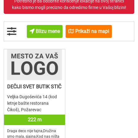
Potrebno je da odobrite korišćenje lokacije na ovoj stranici
kako bismo mogli precizno da odredimo firme u Vašoj blizini!
Blizu mene
Prikaži na mapi
DEČIJI SVET BUTIK STIČ
Veljka Dugoševića 14 (kod
letnje bašte restorana
Čikoš), Požarevac
222 m
Draga deco nije tajna,Družina
smo mala, sjajna,Kod nas ništa